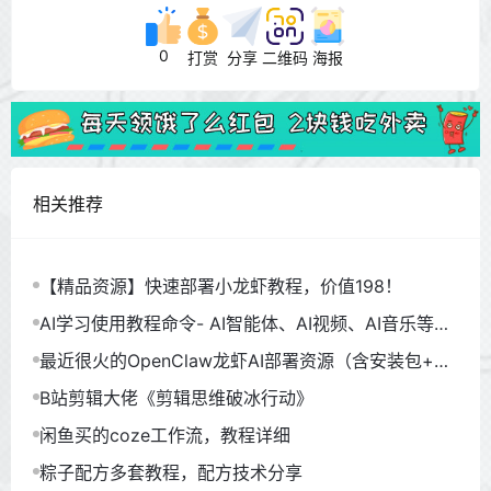
0
打赏
分享
二维码
海报
相关推荐
【精品资源】快速部署小龙虾教程，价值198！
AI学习使用教程命令- AI智能体、AI视频、AI音乐等
（930GB）
最近很火的OpenClaw龙虾AI部署资源（含安装包+教
程）
B站剪辑大佬《剪辑思维破冰行动》
闲鱼买的coze工作流，教程详细
粽子配方多套教程，配方技术分享