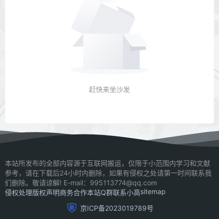
赶快来坐沙发
本站所发布的全部内容源于互联网搬运，仅限于小范围内学习和文献
参考，请在下载后24小时内删除，如果有侵权之处请第一时间联系我
们删除。敬请谅解! E-mail：995113774@qq.com
sitemap
侵权处理
版权声明
商务合作
本站Q群
联系小高
京ICP备2023019789号