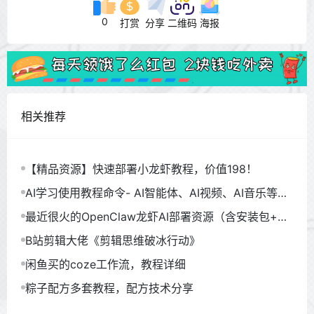
0
打赏
分享
二维码
海报
相关推荐
【精品资源】快速部署小龙虾教程，价值198！
AI学习使用教程命令- AI智能体、AI视频、AI音乐等
（930GB）
最近很火的OpenClaw龙虾AI部署资源（含安装包+教
程）
B站剪辑大佬《剪辑思维破冰行动》
闲鱼买的coze工作流，教程详细
粽子配方多套教程，配方技术分享