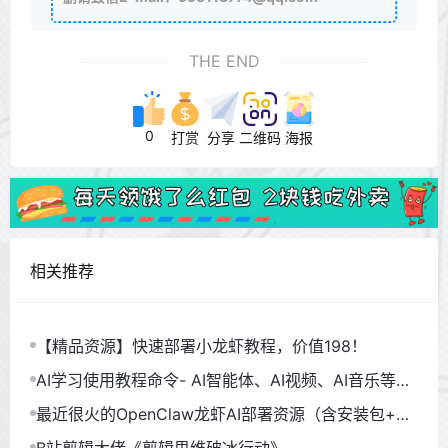
THE END
0
打赏
分享
二维码
海报
相关推荐
【精品资源】快速部署小龙虾教程，价值198！
AI学习使用教程命令- AI智能体、AI视频、AI音乐等
（930GB）
最近很火的OpenClaw龙虾AI部署资源（含安装包+教
程）
B站剪辑大佬《剪辑思维破冰行动》