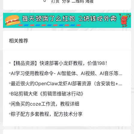
0
打赏
分享
二维码
海报
相关推荐
【精品资源】快速部署小龙虾教程，价值198！
AI学习使用教程命令- AI智能体、AI视频、AI音乐等
（930GB）
最近很火的OpenClaw龙虾AI部署资源（含安装包+教
程）
B站剪辑大佬《剪辑思维破冰行动》
闲鱼买的coze工作流，教程详细
粽子配方多套教程，配方技术分享