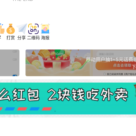
2
打赏
分享
二维码
海报
移动用户抽1~5元话费
下