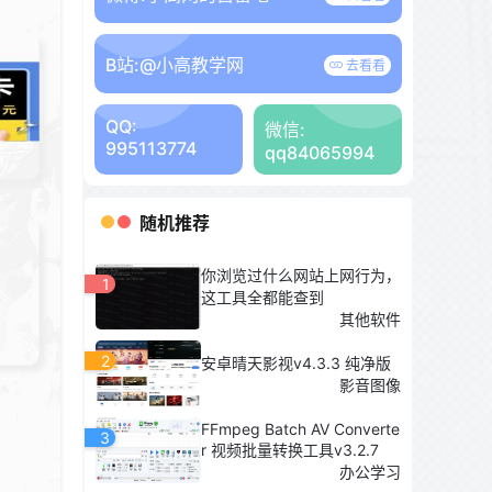
B站:
@小高教学网
去看看
QQ:
微信:
995113774
qq84065994
随机推荐
你浏览过什么网站上网行为，
1
这工具全都能查到
其他软件
2
安卓晴天影视v4.3.3 纯净版
影音图像
FFmpeg Batch AV Converte
3
r 视频批量转换工具v3.2.7
办公学习