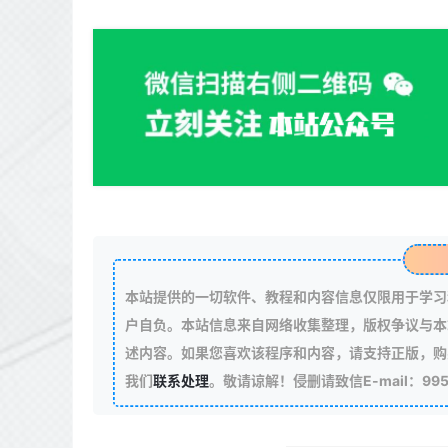
本站提供的一切软件、教程和内容信息仅限用于学习
户自负。本站信息来自网络收集整理，版权争议与本
述内容。如果您喜欢该程序和内容，请支持正版，购
我们
联系处理
。敬请谅解！侵删请致信E-mail：99511