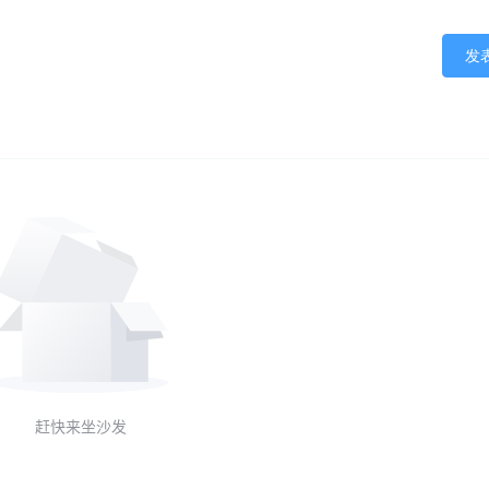
发
赶快来坐沙发