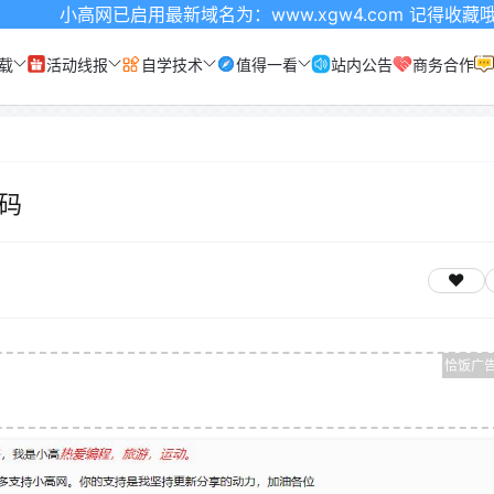
已启用最新域名为：www.xgw4.com 记得收藏哦
载
活动线报
自学技术
值得一看
站内公告
商务合作
源码