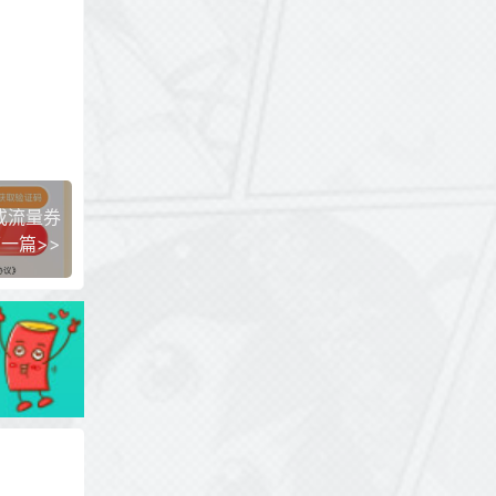
或流量券
一篇>>