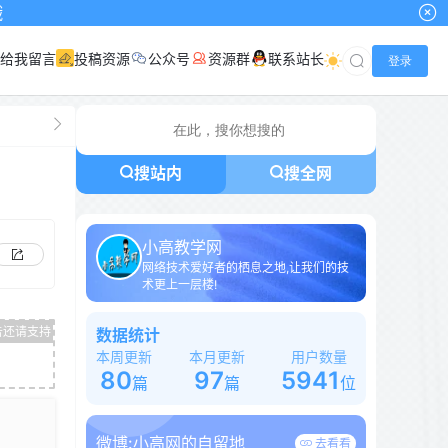
给我留言
投稿资源
公众号
资源群
联系站长
登录
搜站内
搜全网
小高教学网
网络技术爱好者的栖息之地,让我们的技
术更上一层楼!
数据统计
本周更新
本月更新
用户数量
80
97
5941
篇
篇
位
微博:
小高网的自留地
去看看