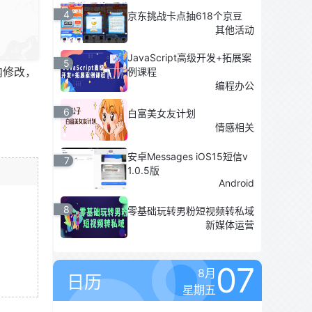
4
京东挑战卡点抽618个京豆
其他活动
JavaScript高级开发+拓展案
5
内修改，
例课程
编程办公
6
白富美女友计划
情感相关
安卓Messages iOS15短信v
7
1.0.5版
Android
8
零基础玩转男粉短视频转私域
新媒体运营
07
8月
日历
星期五