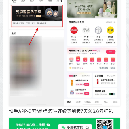
快手APP搜索“品牌馆”->连续签到满7天领6.6亓红包