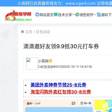
高网已启用最新域名为：www.xgw4.com 记得收藏哦
网站首页
技术分享
绿色软件
源码下
主页
红包活动
滴滴邀好友领9.9抵30元打车券
小高网
21
2023-10-11 14:31:16
红包活动
美团外卖神券节领25-8元券
淘宝闪购外卖红包领30-8元券