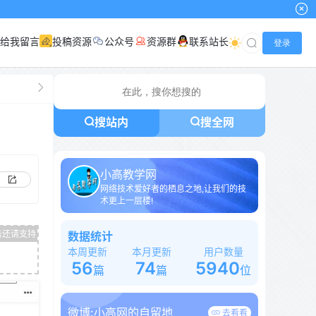
给我留言
投稿资源
公众号
资源群
联系站长
登录
搜站内
搜全网
小高教学网
网络技术爱好者的栖息之地,让我们的技
术更上一层楼!
数据统计
本周更新
本月更新
用户数量
56
74
5940
篇
篇
位
微博:
小高网的自留地
去看看