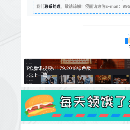
我们
联系处理
。敬请谅解！侵删请致信E-mail：99511
PC腾讯视频v11.79.2018绿色版
<<上一篇