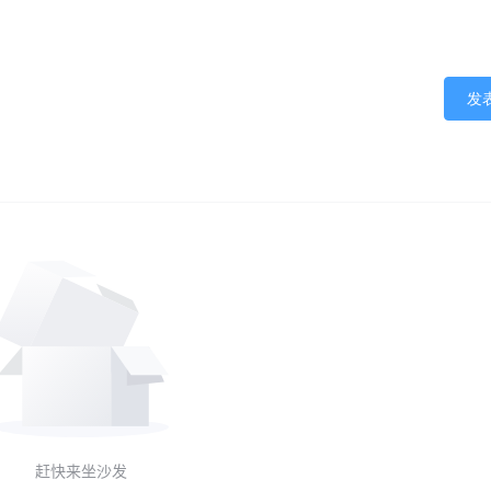
发
赶快来坐沙发