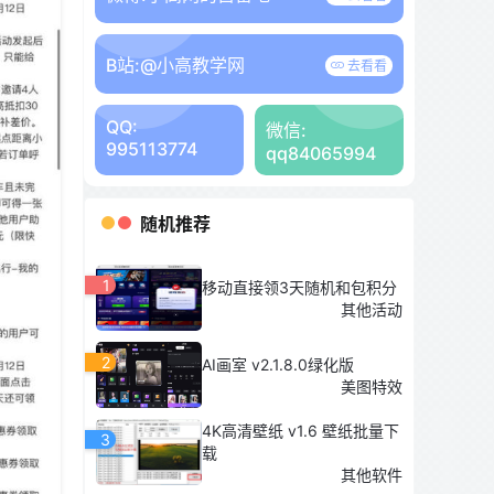
B站:
@小高教学网
去看看
QQ:
微信:
995113774
qq84065994
随机推荐
1
移动直接领3天随机和包积分
其他活动
2
AI画室 v2.1.8.0绿化版
美图特效
4K高清壁纸 v1.6 壁纸批量下
3
载
其他软件