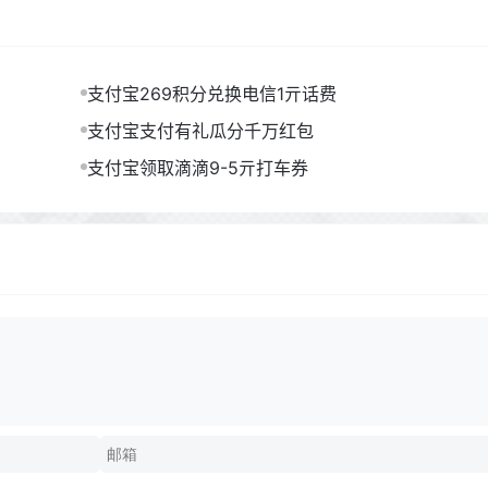
支付宝269积分兑换电信1亓话费
支付宝支付有礼瓜分千万红包
支付宝领取滴滴9-5亓打车券