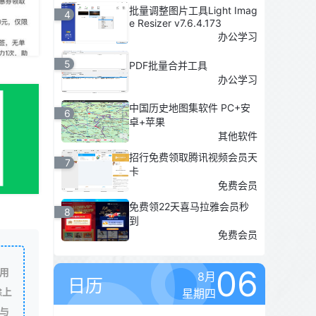
批量调整图片工具Light Imag
4
e Resizer v7.6.4.173
办公学习
5
PDF批量合并工具
办公学习
中国历史地图集软件 PC+安
6
卓+苹果
其他软件
招行免费领取腾讯视频会员天
7
卡
免费会员
免费领22天喜马拉雅会员秒
8
到
免费会员
06
用
8月
日历
除上
星期四
与