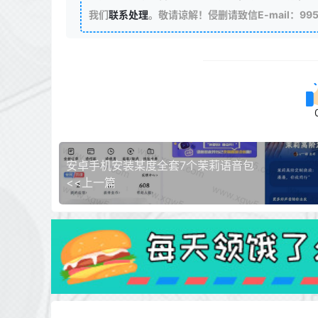
我们
联系处理
。敬请谅解！侵删请致信E-mail：99511
安卓手机安装某度全套7个茉莉语音包
<<上一篇