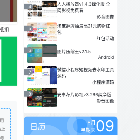
人人播放器v1.4.3绿化版 全
4
网影视免费看
影音图像
淘宝翻牌抽最高21元购物红
5
可抵扣
包
红包活动
6
图片压缩王v2.1.5
Android
微信小程序短视频去水印工具
7
源码
小程序源码
8
安卓荐片影视v3.266纯净版
影音图像
09
用
8月
日历
除上
星期天
与