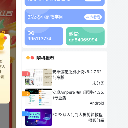
B站:
@小高教学网
去看看
QQ:
微信:
995113774
qq84065994
随机推荐
安卓蛋花免费小说v6.2.7.32
1
纯净版
未分类
安卓Ampere 充电评测v4.35.
2
1专业版
Android
3
FCPX从入门到大神剪辑教程
摄影剪辑