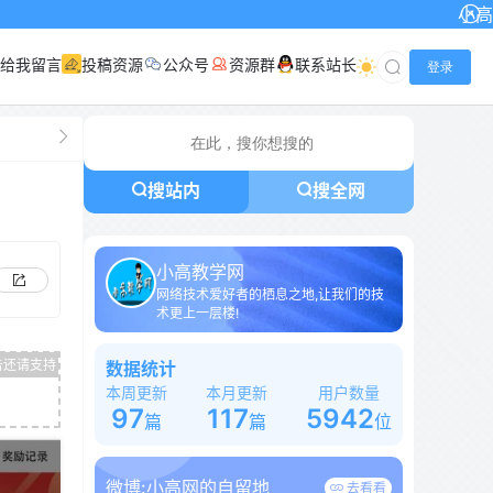
小高网已启用最新域
给我留言
投稿资源
公众号
资源群
联系站长
登录
搜站内
搜全网
小高教学网
网络技术爱好者的栖息之地,让我们的技
术更上一层楼!
数据统计
本周更新
本月更新
用户数量
97
117
5942
篇
篇
位
微博:
小高网的自留地
去看看