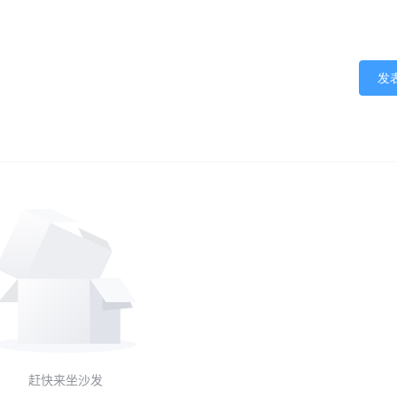
发
赶快来坐沙发