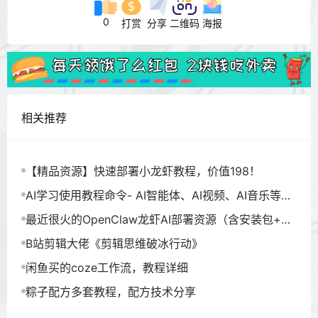
0
打赏
分享
二维码
海报
相关推荐
【精品资源】快速部署小龙虾教程，价值198！
AI学习使用教程命令- AI智能体、AI视频、AI音乐等
（930GB）
最近很火的OpenClaw龙虾AI部署资源（含安装包+教
程）
B站剪辑大佬《剪辑思维破冰行动》
闲鱼买的coze工作流，教程详细
粽子配方多套教程，配方技术分享