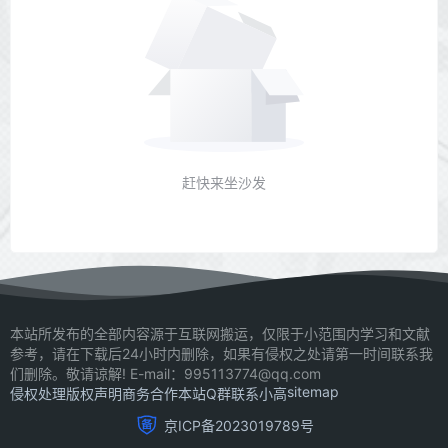
赶快来坐沙发
本站所发布的全部内容源于互联网搬运，仅限于小范围内学习和文献
参考，请在下载后24小时内删除，如果有侵权之处请第一时间联系我
们删除。敬请谅解! E-mail：995113774@qq.com
sitemap
侵权处理
版权声明
商务合作
本站Q群
联系小高
京ICP备2023019789号