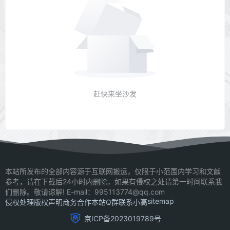
赶快来坐沙发
本站所发布的全部内容源于互联网搬运，仅限于小范围内学习和文献
参考，请在下载后24小时内删除，如果有侵权之处请第一时间联系我
们删除。敬请谅解! E-mail：995113774@qq.com
sitemap
侵权处理
版权声明
商务合作
本站Q群
联系小高
京ICP备2023019789号