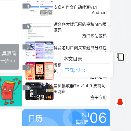
4
安卓AI作文自动续写v1.1
Android
适合各大娱乐网的投稿html页
5
源码
热门网站源码
6
抖音老用户闯关答题瓜分红包
工具源码
红包活动
本文目录
一篇>>
微博集虎卡开福运瓜分随机红
7
下载地址：
包
红包活动
当贝播放器TV v1.4.9 支持阿
8
里网盘
盒子应用
06
8月
日历
星期四