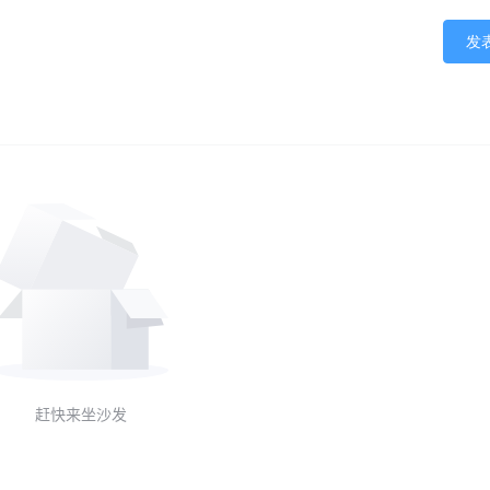
发
赶快来坐沙发