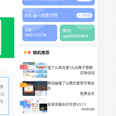
B站:
@小高教学网
去看看
QQ:
微信:
995113774
qq84065994
随机推荐
1
饿了么茶百道1元买椰子雪糕
实物活动
移动抽饿了么腾讯爱奇艺等会
2
用
员
免费会员
除上
与
3
安卓龙猫水印大师V3.1.1
Android