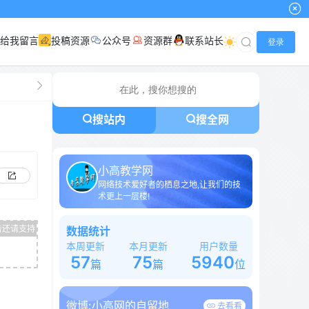
小
给我留言
投稿资源
公众号
资源群
联系站长
登录
搜站内
搜全网
小高教学网
网络技术爱好者的栖息之地,让我们的技
术更上一层楼!
数据统计
本周更新
本月更新
用户数量
57
75
5940
篇
篇
位
微博:
小高网的自留地
去看看