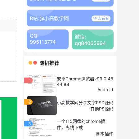
B站:
@小高教学网
去看看
QQ:
微信:
995113774
qq84065994
随机推荐
安卓Chrome浏览器v99.0.48
1
44.88
Android
2
小高教学网分享文字PSD源码
其他PS源码
一个115网盘的chrome插
3
件，离线下载
脚本插件