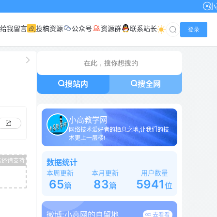
小高网已启用
给我留言
投稿资源
公众号
资源群
联系站长
登录
搜站内
搜全网
小高教学网
网络技术爱好者的栖息之地,让我们的技
术更上一层楼!
数据统计
本周更新
本月更新
用户数量
65
83
5941
篇
篇
位
微博:
小高网的自留地
去看看