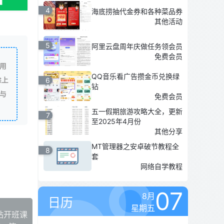
4
海底捞抽代金券和各种菜品券
其他活动
5
阿里云盘周年庆做任务领会员
免费会员
用
QQ音乐看广告攒金币兑换绿
除上
6
钻
与
免费会员
五一假期旅游攻略大全，更新
7
至2025年4月份
其他分享
MT管理器之安卓破节教程全
8
套
网络自学教程
07
8月
日历
星期五
站开班课