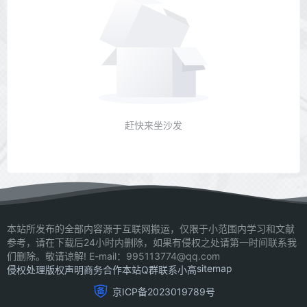
赶快来坐沙发
本站所发布的全部内容源于互联网搬运，仅限于小范围内学习和文献
参考，请在下载后24小时内删除，如果有侵权之处请第一时间联系我
们删除。敬请谅解! E-mail：995113774@qq.com
sitemap
侵权处理
版权声明
商务合作
本站Q群
联系小高
京ICP备2023019789号