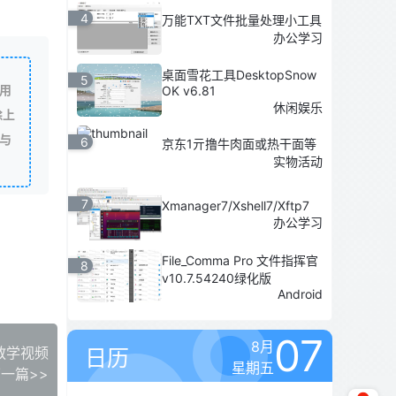
4
万能TXT文件批量处理小工具
办公学习
桌面雪花工具DesktopSnow
5
用
OK v6.81
休闲娱乐
除上
与
6
京东1亓撸牛肉面或热干面等
实物活动
7
Xmanager7/Xshell7/Xftp7
办公学习
File_Comma Pro 文件指挥官
8
v10.7.54240绿化版
Android
07
8月
教学视频
日历
星期五
一篇>>