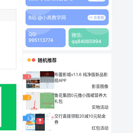
B站:
@小高教学网
去看看
QQ:
微信:
995113774
qq84065994
随机推荐
布蕾影城v1.1.6 纯净版新品影
1
视APP
影音图像
鲁花集团0元撸小围裙营养大
2
礼包
实物活动
交行直接领取20减10元贴金
3
券
红包活动