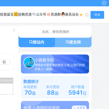
给我留言
投稿资源
公众号
资源群
联系站长
登录
搜站内
搜全网
小高教学网
网络技术爱好者的栖息之地,让我们的技
术更上一层楼!
数据统计
本周更新
本月更新
用户数量
70
88
5941
篇
篇
位
微博:
小高网的自留地
去看看