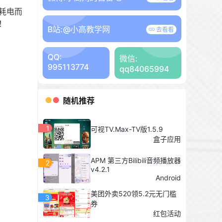
耗电而
！
B站:
@小高教学网
去看看
QQ:
微信:
995113774
qq84065994
随机推荐
1
可视TV.Max-TV版1.5.9
盒子应用
APM 第三方Bilibili音频播放器
2
v4.2.1
Android
美团外卖520领5.2元无门槛
3
券
红包活动