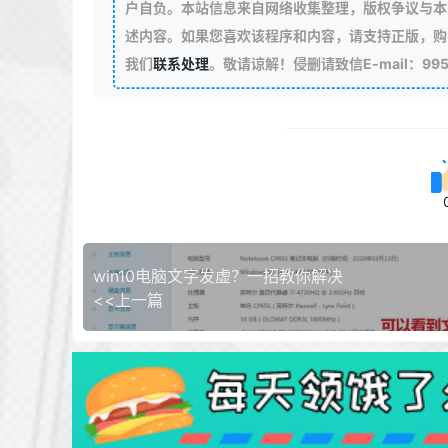
户自负。本站信息来自网络收集整理，版权争议与本
述内容。如果您喜欢该程序和内容，请支持正版，购
我们
联系处理
。敬请谅解！侵删请致信E-mail：99511
win10电脑文字发虚？一招教你解决
<<上一篇