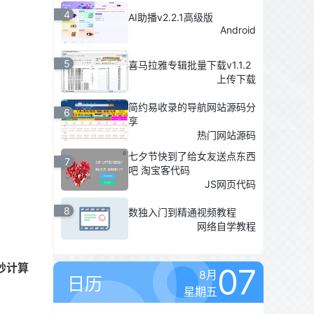
4
AI助播v2.2.1高级版
Android
5
喜马拉雅专辑批量下载v1.1.2
上传下载
简约易收录的导航网站源码分
6
享
热门网站源码
七夕节快到了给女友送点东西
7
吧 淘宝客代码
JS网页代码
8
数独入门到精通视频教程
网络自学教程
秒计算
07
8月
日历
星期五