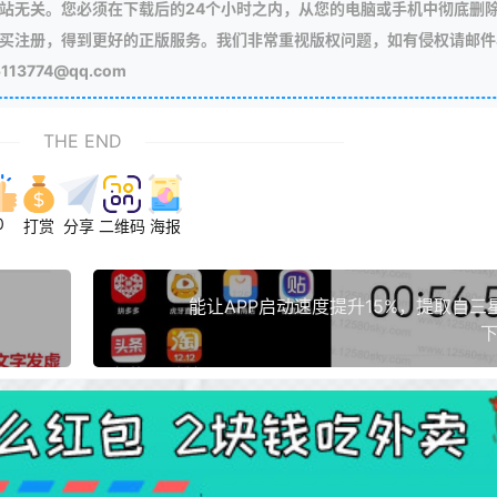
站无关。您必须在下载后的24个小时之内，从您的电脑或手机中彻底删
买注册，得到更好的正版服务。我们非常重视版权问题，如有侵权请邮件
3774@qq.com
THE END
0
打赏
分享
二维码
海报
能让APP启动速度提升15%，提取自三
下