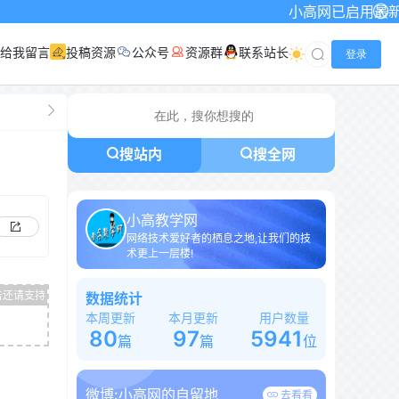
小高网已启用最新域名为：www.x
给我留言
投稿资源
公众号
资源群
联系站长
登录
搜站内
搜全网
小高教学网
网络技术爱好者的栖息之地,让我们的技
术更上一层楼!
数据统计
本周更新
本月更新
用户数量
80
97
5941
篇
篇
位
微博:
小高网的自留地
去看看