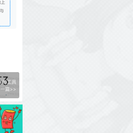
除上
与
星的工具
一篇>>