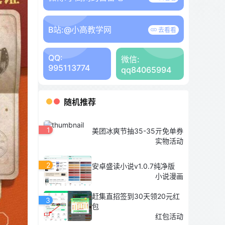
B站:
@小高教学网
去看看
QQ:
微信:
995113774
qq84065994
随机推荐
1
美团冰爽节抽35-35亓免单券
实物活动
2
安卓盛读小说v1.0.7纯净版
小说漫画
赶集直招签到30天领20元红
3
包
红包活动