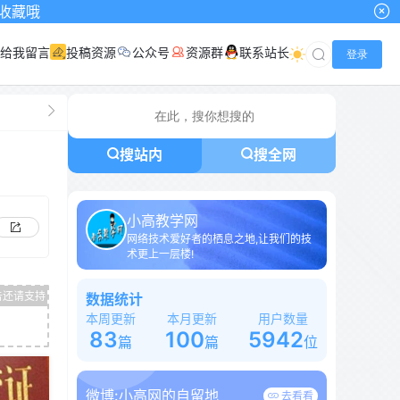
给我留言
投稿资源
公众号
资源群
联系站长
登录
搜站内
搜全网
小高教学网
网络技术爱好者的栖息之地,让我们的技
术更上一层楼!
数据统计
本周更新
本月更新
用户数量
83
100
5942
篇
篇
位
微博:
小高网的自留地
去看看