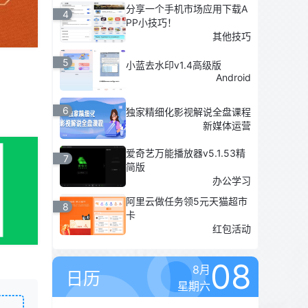
分享一个手机市场应用下载A
4
PP小技巧！
其他技巧
5
小蓝去水印v1.4高级版
Android
6
独家精细化影视解说全盘课程
新媒体运营
爱奇艺万能播放器v5.1.53精
7
简版
办公学习
阿里云做任务领5元天猫超市
8
卡
红包活动
08
8月
日历
星期六