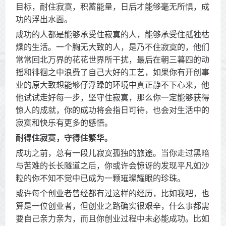
目标，耐住寂寞，积蓄能量，日后才能够毫无所惧，成
功的浮出水面。
成功的人都是能够承受住寂寞的人，能够承受住孤独枯
燥的生活。一个胸无大致的人，是乃不住寂寞的，他们
常常回北万界的花花世界所干扰，最后在朝三暮四的动
摇和徘徊之中浪费了自己大好的工艺，如果你有开创事
业的原大致想能够仔浮躁的环境中真正静不下心来，他
他试试走好每一步，坚守住寂寞，那么你一定能够获得
惊人的成就，你的成功将会指日可待，也会对生活中的
寂寞和快乐有更多的感悟。
耐得住寂寞，守得住繁华。
成功之前，总有一段儿寂寞孤独的旅途。当你走过黑暗
与苦难的长长隧道之后，你或许会惊讶的发现平凡如沙
粒的你不知不觉中已成为一颗璀璨耀眼的珍珠。
或许每个创业者曾经都有过这样的经历，比如我吧，也
算是一位创业者，但创业之路确实很艰辛，什么事都需
要自己亲力亲为，而且你创业过程中未必能成功。比如