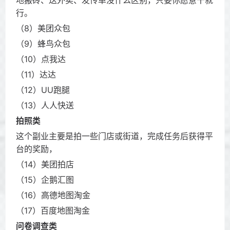
地搬砖、送外卖、发传单没什么区别，只要你愿意干就
行。
（8）美团众包
（9）蜂鸟众包
（10）点我达
（11）达达
（12）UU跑腿
（13）人人快送
拍照类
这个副业主要是拍一些门店或街道，完成任务后获得平
台的奖励，
（14）美团拍店
（15）企鹅汇图
（16）高德地图淘金
（17）百度地图淘金
问卷调查类