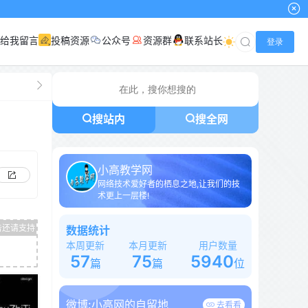
给我留言
投稿资源
公众号
资源群
联系站长
登录
搜站内
搜全网
小高教学网
网络技术爱好者的栖息之地,让我们的技
术更上一层楼!
数据统计
本周更新
本月更新
用户数量
57
75
5940
篇
篇
位
微博:
小高网的自留地
去看看