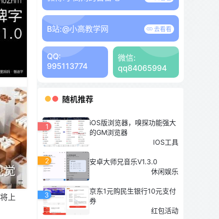
B站:
@小高教学网
去看看
QQ:
微信:
995113774
qq84065994
随机推荐
iOS版浏览器，嗅探功能强大
1
的GM浏览器
IOS工具
2
安卓大师兄音乐V1.3.0
休闲娱乐
京东1元购民生银行10元支付
3
续将上
券
红包活动