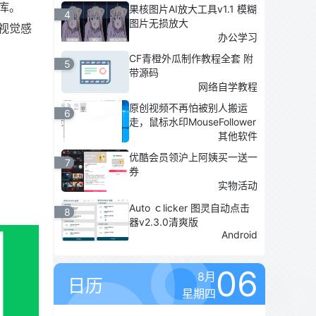
库。
果核图片AI放大工具v1.1 模糊
4
图片无损放大
视觉感
办公学习
CF青橙外瓜制作教程全套 附
5
带源码
网络自学教程
原创视频不再怕被别人搬运
6
走，鼠标水印MouseFollower
其他软件
优酷会员领沪上阿姨买一送一
7
券
实物活动
Auto ｃlicker 图灵自动点击
8
器v2.3.0清爽版
Android
06
8月
日历
星期四