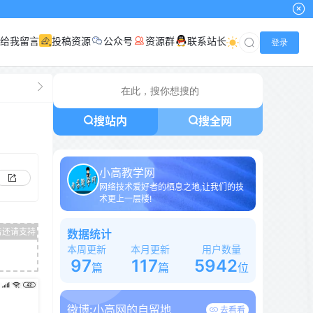
给我留言
投稿资源
公众号
资源群
联系站长
登录
搜站内
搜全网
小高教学网
网络技术爱好者的栖息之地,让我们的技
术更上一层楼!
数据统计
本周更新
本月更新
用户数量
97
117
5942
篇
篇
位
微博:
小高网的自留地
去看看