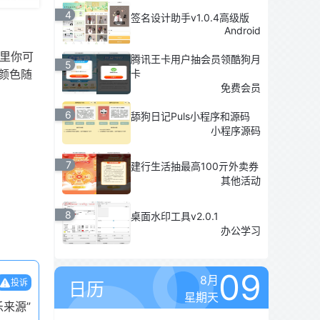
4
签名设计助手v1.0.4高级版
Android
这里你可
腾讯王卡用户抽会员领酷狗月
5
颜色随
卡
免费会员
6
舔狗日记Puls小程序和源码
小程序源码
7
建行生活抽最高100亓外卖券
其他活动
8
桌面水印工具v2.0.1
办公学习
09
8月
投诉
日历
星期天
来源”