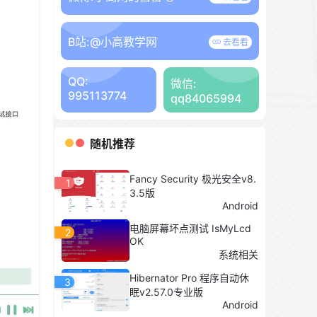
B站:
@小高教学网
去看看
QQ:
微信:
995113774
qq84065994
随机推荐
Fancy Security 极光安全v8.
1
3.5版
Android
电脑屏幕坏点测试 IsMyLcd
2
OK
系统相关
Hibernator Pro 程序自动休
3
眠v2.57.0专业版
Android