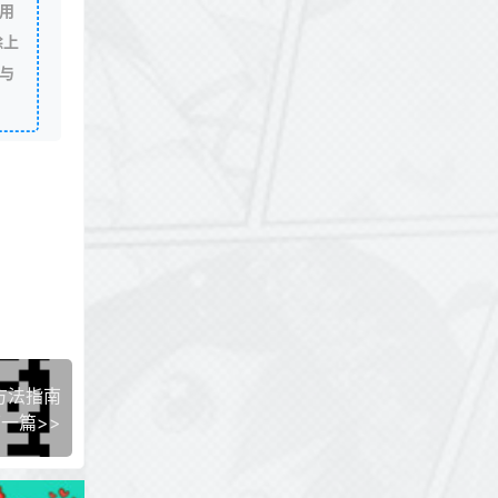
用
除上
与
方法指南
一篇>>