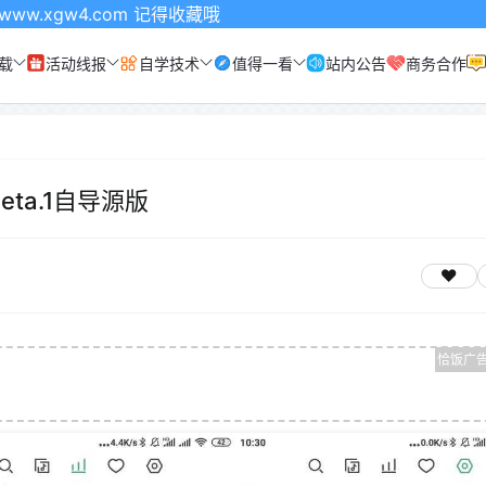
com 记得收藏哦
载
活动线报
自学技术
值得一看
站内公告
商务合作
beta.1自导源版