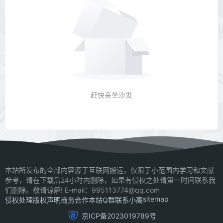
赶快来坐沙发
本站所发布的全部内容源于互联网搬运，仅限于小范围内学习和文献
参考，请在下载后24小时内删除，如果有侵权之处请第一时间联系我
们删除。敬请谅解! E-mail：995113774@qq.com
sitemap
侵权处理
版权声明
商务合作
本站Q群
联系小高
京ICP备2023019789号