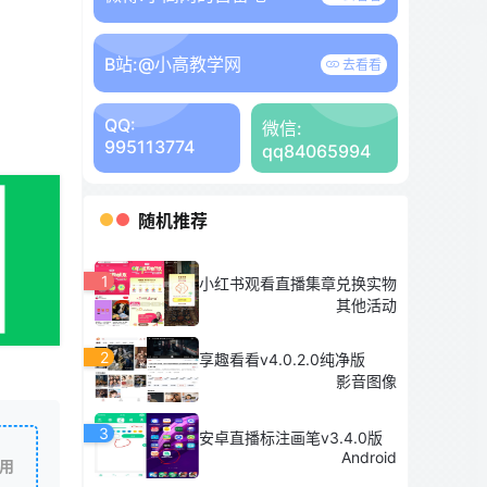
B站:
@小高教学网
去看看
QQ:
微信:
995113774
qq84065994
随机推荐
1
小红书观看直播集章兑换实物
其他活动
2
享趣看看v4.0.2.0纯净版
影音图像
3
安卓直播标注画笔v3.4.0版
Android
用