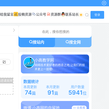
给我留言
投稿资源
公众号
资源群
联系站长
登录
搜站内
搜全网
小高教学网
网络技术爱好者的栖息之地,让我们的技
术更上一层楼!
数据统计
本周更新
本月更新
用户数量
74
91
5941
篇
篇
位
微博:
小高网的自留地
去看看