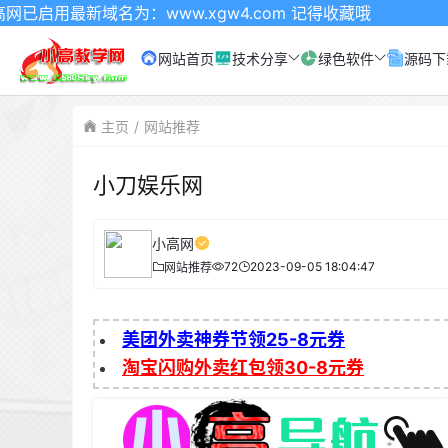
新域名为：www.xgw4.com 记得收藏哦
网站首页
技术分享
绿色软件
源码下
主页
网站推荐
小刀娱乐网
小高网
72
2023-09-05 18:04:47
网站推荐
美团外卖神券节领25-8元券
淘宝闪购外卖红包领30-8元券