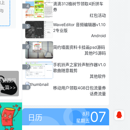
除上
滴滴312植树节领取4折拼车
4
券
与
红包活动
WaveEditor 音频编辑器v1.10
5
2专业版
Android
6
简约墙面资料卡挂画psd源码
其他PS源码
手机铃声之家铃声制作器V1.0
7
歌曲随意裁剪
其他软件
恶资源网
一篇>>
8
移动用户领取4GB日包流量券
话费流量
07
8月
日历
星期五