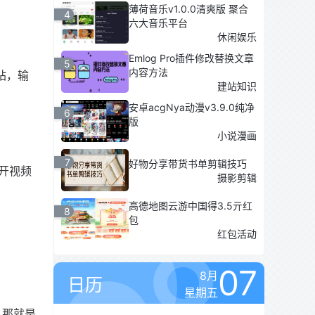
薄荷音乐v1.0.0清爽版 聚合
4
六大音乐平台
休闲娱乐
Emlog Pro插件修改替换文章
5
内容方法
站，输
建站知识
安卓acgNya动漫v3.9.0纯净
6
版
小说漫画
7
好物分享带货书单剪辑技巧
开视频
摄影剪辑
高德地图云游中国得3.5亓红
8
包
红包活动
07
8月
日历
星期五
，那就是