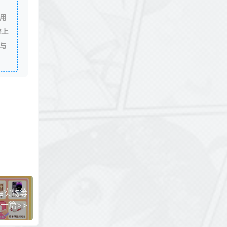
用
除上
与
抽实物等
一篇>>