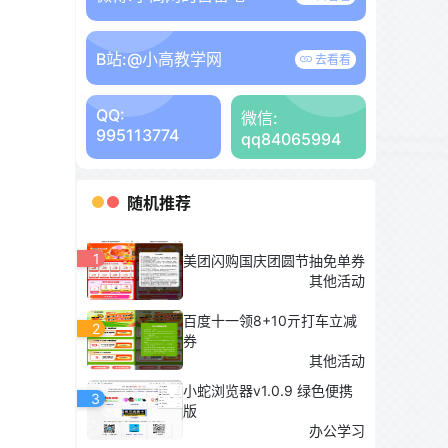
B站:
@小高教学网
去看看
QQ:
微信:
995113774
qq84065994
随机推荐
1
美团闪购国庆团圆节抽免单券
其他活动
百度十一领8+10亓打车立减
2
券
其他活动
小蛇浏览器v1.0.9 绿色便携
3
版
办公学习