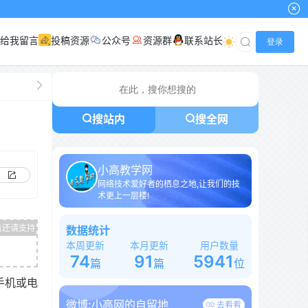
给我留言
投稿资源
公众号
资源群
联系站长
登录
搜站内
搜全网
小高教学网
网络技术爱好者的栖息之地,让我们的技
术更上一层楼!
数据统计
本周更新
本月更新
用户数量
74
91
5941
篇
篇
位
手机或电
微博:
小高网的自留地
去看看