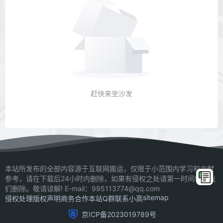
赶快来坐沙发
本站所发布的全部内容源于互联网搬运，仅限于小范围内学习和文献
参考，请在下载后24小时内删除，如果有侵权之处请第一时间联系我
们删除。敬请谅解! E-mail：995113774@qq.com
sitemap
侵权处理
版权声明
商务合作
本站Q群
联系小高
京ICP备2023019789号