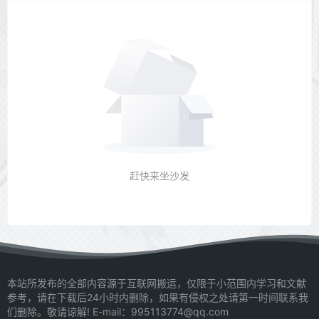
赶快来坐沙发
本站所发布的全部内容源于互联网搬运，仅限于小范围内学习和文献
参考，请在下载后24小时内删除，如果有侵权之处请第一时间联系我
们删除。敬请谅解! E-mail：995113774@qq.com