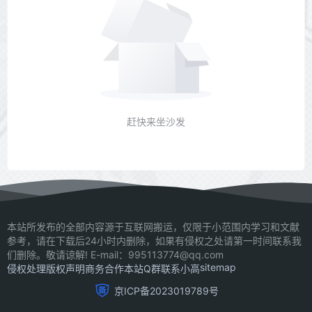
赶快来坐沙发
本站所发布的全部内容源于互联网搬运，仅限于小范围内学习和文献
参考，请在下载后24小时内删除，如果有侵权之处请第一时间联系我
们删除。敬请谅解! E-mail：995113774@qq.com
sitemap
侵权处理
版权声明
商务合作
本站Q群
联系小高
京ICP备2023019789号