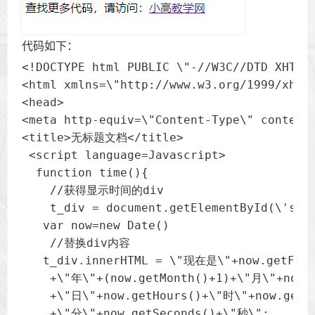
代码如下：
<!DOCTYPE html PUBLIC \"-//W3C//DTD XHTML 
<html xmlns=\"http://www.w3.org/1999/xhtml
<head>

<meta http-equiv=\"Content-Type\" content=
<title>无标题文档</title>

 <script language=Javascript> 

  function time(){

    //获得显示时间的div

    t_div = document.getElementById(\'show
   var now=new Date()

    //替换div内容 

   t_div.innerHTML = \"现在是\"+now.getFullY
    +\"年\"+(now.getMonth()+1)+\"月\"+now.g
    +\"日\"+now.getHours()+\"时\"+now.getMi
    +\"分\"+now.getSeconds()+\"秒\";
