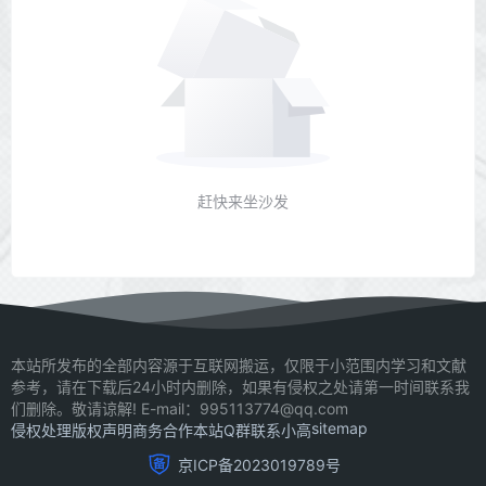
赶快来坐沙发
本站所发布的全部内容源于互联网搬运，仅限于小范围内学习和文献
参考，请在下载后24小时内删除，如果有侵权之处请第一时间联系我
们删除。敬请谅解! E-mail：995113774@qq.com
sitemap
侵权处理
版权声明
商务合作
本站Q群
联系小高
京ICP备2023019789号