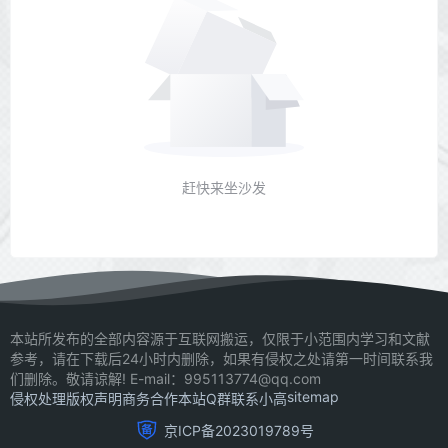
赶快来坐沙发
本站所发布的全部内容源于互联网搬运，仅限于小范围内学习和文献
参考，请在下载后24小时内删除，如果有侵权之处请第一时间联系我
们删除。敬请谅解! E-mail：995113774@qq.com
sitemap
侵权处理
版权声明
商务合作
本站Q群
联系小高
京ICP备2023019789号