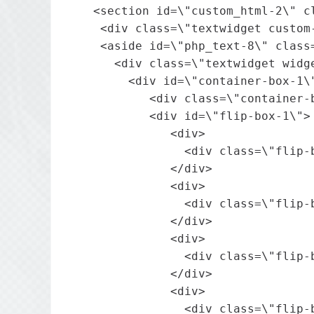
    <section id=\"custom_html-2\" c
     <div class=\"textwidget custom-
     <aside id=\"php_text-8\" class
       <div class=\"textwidget widge
         <div id=\"container-box-1\"
            <div class=\"contain
            <div id=\"flip-box-1\">

               <div>

                 <div class=\"fli
               </div>

               <div>

                 <div class=\"fli
               </div>

               <div>

                 <div class=\"fli
               </div>

               <div>

                 <div class=\"fli