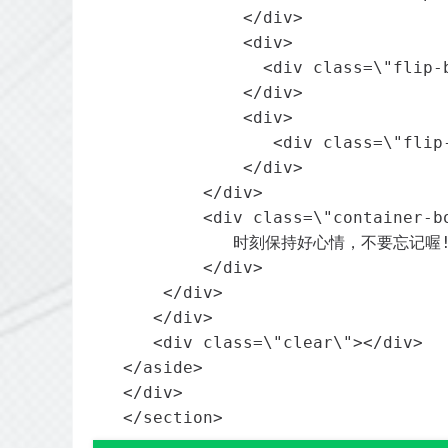
               </div>

               <div>

                 <div class=\"fli
               </div>

               <div>

                  <div class=\"fl
               </div>

           </div>

           <div class=\"container-bo
              时刻保持好心情，不要忘记喔!
           </div>

       </div>

      </div>

      <div class=\"clear\"></div>

   </aside>

   </div>

   </section>