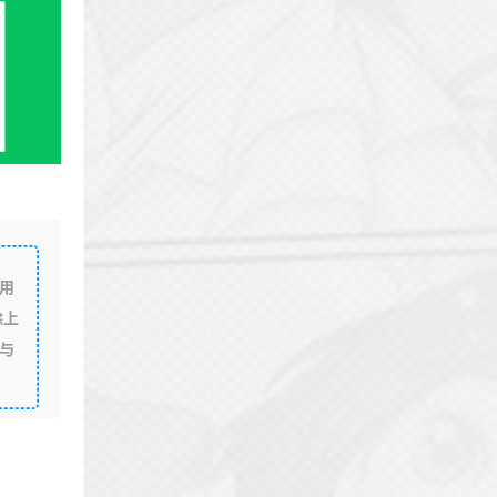
用
除上
与