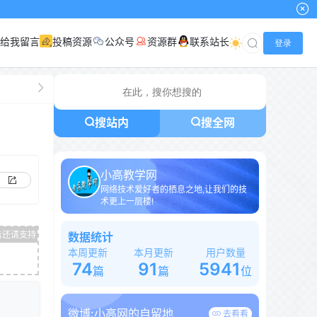
给我留言
投稿资源
公众号
资源群
联系站长
登录
搜站内
搜全网
小高教学网
网络技术爱好者的栖息之地,让我们的技
术更上一层楼!
数据统计
本周更新
本月更新
用户数量
74
91
5941
篇
篇
位
微博:
小高网的自留地
去看看