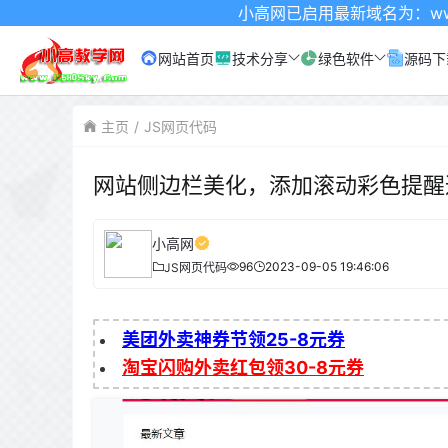
小高网已启用最新域名为：www.xgw4.com
网站首页
技术分享
绿色软件
源码下
主页
JS网页代码
网站侧边栏美化，添加滚动彩色提醒
小高网
96
2023-09-05 19:46:06
JS网页代码
美团外卖神券节领25-8元券
淘宝闪购外卖红包领30-8元券