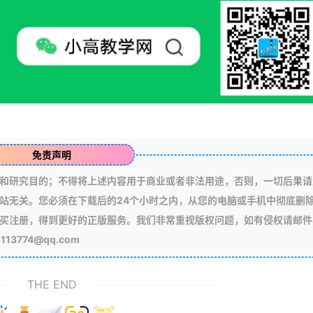
免责声明
和研究目的；不得将上述内容用于商业或者非法用途，否则，一切后果请
站无关。您必须在下载后的24个小时之内，从您的电脑或手机中彻底删
买注册，得到更好的正版服务。我们非常重视版权问题，如有侵权请邮件
3774@qq.com
THE END