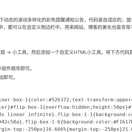
下动态的滚动多样化的彩色提醒通知公告，代码是自适应的，放
站cms中，都可以在自定义侧边栏中，用来网站、博客的美化也是非
的菜单外观 -> 小工具，然后添加一个自定义HTML小工具，将下方代
保存组件顺序即可。
加即可。
iner-box-1{color:#526372;text-transform:upperc
ter}#flip-box-1{overflow:hidden;height:50px}#
8s linear infinite}.flip-box-1-1{background-c
#42c58a}.flip-box-1-6{background-color:#F1617D
rgin-top:-250px}16.666%{margin-top:-250px}21.