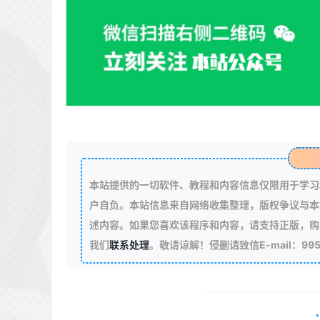
本站提供的一切软件、教程和内容信息仅限用于学习
户自负。本站信息来自网络收集整理，版权争议与本
述内容。如果您喜欢该程序和内容，请支持正版，购
我们
联系处理
。敬请谅解！侵删请致信E-mail：99511