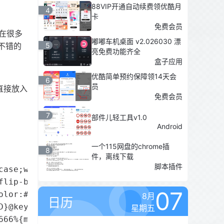
88VIP开通自动续费领优酷月
4
卡
免费会员
在很多
嘟嘟车机桌面 v2.026030 漂
常不错的
5
亮免费功能齐全
盒子应用
优酷简单预约保障领14天会
6
员
码直接放入
免费会员
7
部件儿轻工具v1.0
Android
一个115网盘的chrome插
8
件，离线下载
脚本插件
ase;width:100%;font-size:16px;

flip-box-1 div{height:50px}#flip-box-1>div>di
07
olor:#FF7E40}.flip-box-1-2{background-color:#
8月
日历
}@keyframes

星期五
666%{margin-top:-200px}33.332%{margin-top:-20