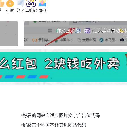
0
打赏
分享
二维码
海报
你又回来啦、你别走吖等网页动态
下
好看的网站自适应图片文字广告位代码
屏蔽某个地区不让其进网站代码