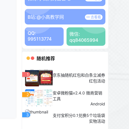
B站:
@小高教学网
去看看
QQ:
微信:
995113774
qq84065994
随机推荐
1
京东抽随机红包和白条立减券
红包活动
安卓微粉猫v2.4.0 微商营销
2
工具
Android
3
支付宝积分0.1兑换5个垃圾袋
实物活动