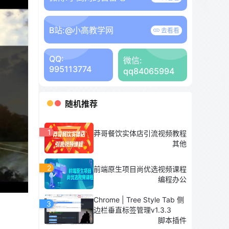
B站:
@小高教学网
去看看
QQ:
微信:
995113774
qq84065994
随机推荐
1
莽哥餐饮实体店引流视频教程
其他
2
前端原生项目尚优选视频课程
编程办公
Chrome | Tree Style Tab 侧
3
边栏垂直标签管理v1.3.3
脚本插件