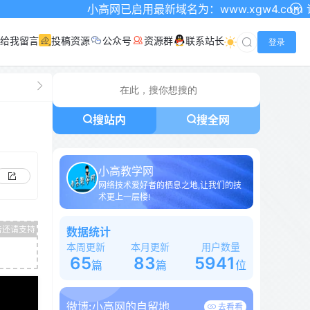
小高网已启用最新域名为：www.xgw4.com 记得收藏哦
给我留言
投稿资源
公众号
资源群
联系站长
登录
搜站内
搜全网
小高教学网
网络技术爱好者的栖息之地,让我们的技
术更上一层楼!
数据统计
本周更新
本月更新
用户数量
65
83
5941
篇
篇
位
微博:
小高网的自留地
去看看