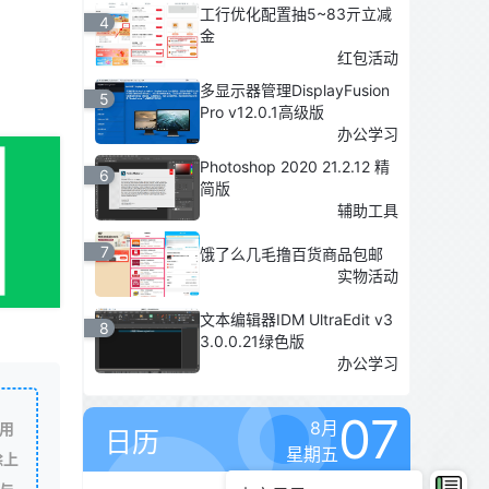
工行优化配置抽5~83亓立减
4
金
红包活动
多显示器管理DisplayFusion
5
Pro v12.0.1高级版
办公学习
Photoshop 2020 21.2.12 精
6
简版
辅助工具
7
饿了么几毛撸百货商品包邮
实物活动
文本编辑器IDM UltraEdit v3
8
3.0.0.21绿色版
办公学习
07
8月
用
日历
星期五
除上