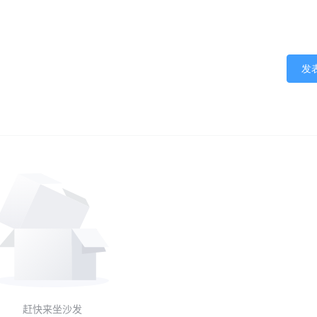
发
赶快来坐沙发