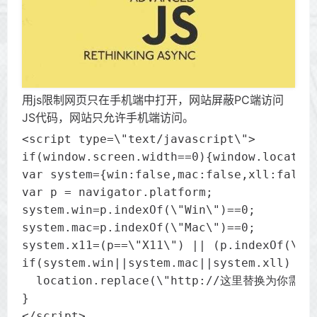
用js限制网页只在手机端中打开，网站屏蔽PC端访问
JS代码，网站只允许手机端访问。
<script type=\"text/javascript\">

if(window.screen.width==0){window.location
var system={win:false,mac:false,xll:false}
var p = navigator.platform;

system.win=p.indexOf(\"Win\")==0;

system.mac=p.indexOf(\"Mac\")==0;    

system.x11=(p==\"X11\") || (p.indexOf(\"Li
if(system.win||system.mac||system.xll) {

  location.replace(\"http://这里替换为你需
}

</script>