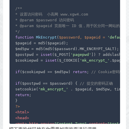
/**

* 设置访问密码  小高网 www.xgw4.com

* 
@param
 $password 访问密码

* 
@param
 $pageid 页面唯一 ID 值，用于区分同一网站的不同
*/
function
MkEncrypt
(
$password, $pageid = 
'default'
$pageid = md5($pageid);

$md5pw = md5(md5($password).MK_ENCRYPT_SALT);

$postpwd = 
isset
($_POST[
'pagepwd'
]) ? addslashes(
$cookiepwd = 
isset
($_COOKIE[
'mk_encrypt_'
.$pageid
if
($cookiepwd == $md5pw) 
return
; 
// Cookie密码验证
if
($postpwd == $password) { 
// 提交的密码正确
setcookie(
'mk_encrypt_'
 . $pageid, $md5pw, time()
return
;

?>
<
html
>
<
head
>
<
meta
http-equiv
=
"Content-Type"
content
=
"text/htm