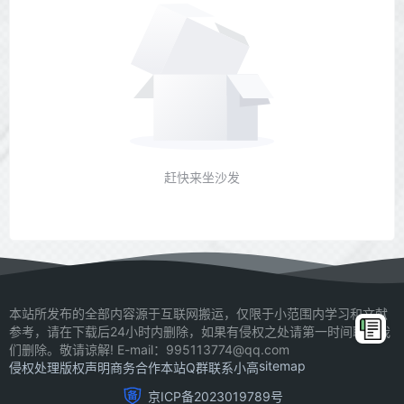
赶快来坐沙发
本站所发布的全部内容源于互联网搬运，仅限于小范围内学习和文献
参考，请在下载后24小时内删除，如果有侵权之处请第一时间联系我
们删除。敬请谅解! E-mail：995113774@qq.com
sitemap
侵权处理
版权声明
商务合作
本站Q群
联系小高
京ICP备2023019789号