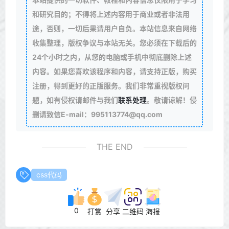
.return-home
{
text-decoration
:none;
color
:
#b1b1b1
;
f
和研究目的；不得将上述内容用于商业或者非法用
.return-home
:hover
{
color
:
#1E9FFF
;
letter-spacing
:
5
</
style
>
途，否则，一切后果请用户自负。本站信息来自网络
</
head
>
收集整理，版权争议与本站无关。您必须在下载后的
<
body
>
24个小时之内，从您的电脑或手机中彻底删除上述
<
div
class
=
"main"
>
<
svg
class
=
"alert"
viewBox
=
"0 0 1084 1024"
xmlns
=
内容。如果您喜欢该程序和内容，请支持正版，购买
<
defs
>
<
style
/>
</
defs
>
注册，得到更好的正版服务。我们非常重视版权问
<
path
d
=
"M1060.744 895.036L590.547 80.656a55.959 
</
svg
>
题，如有侵权请邮件与我们
联系处理
。敬请谅解！侵
删请致信E-mail：995113774@qq.com
<
form
action
=
""
method
=
"post"
class
=
"mk-side-form
<
h2
class
=
"pw-tip"
>
该页面已被加密
</
h2
>
<
input
type
=
"password"
name
=
"pagepwd"
placeholder
THE END
<?php
if
($postpwd): 
?>
<
p
id
=
"pw-error"
>
密码不对哦~
</
p
>
<
script
>
setTimeout
(
function
(
) 
{
document
.getElemen
css代码
<?php
endif
; 
?>
</
form
>
<
a
href
=
"/"
class
=
"return-home"
title
=
"点击回到网站
0
打赏
分享
二维码
海报
</
div
>
</
body
>