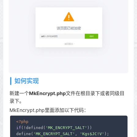
如何实现
新建一个
MkEncrypt.php
文件在根目录下或者同级目
录下。
MkEncrypt.php里面添加以下代码：
<?php
if
(!defined(
'MK_ENCRYPT_SALT'
))

define(
'MK_ENCRYPT_SALT'
, 
'Kgs$JC!V'
);
