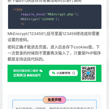
把下面的代码放在你需要加密的页进行调用
<
meta
charset
=
"UTF-8"
>
<
meta
http-equiv
=
"X-UA-Compatible"
content
=
"IE=ed
<?php
<
meta
name
=
"renderer"
content
=
"webkit"
>
require_once
(
'MkEncrypt.php'
);

<
meta
name
=
"author"
content
=
"mengkun"
>
    MkEncrypt(
'123456'
); 

<
meta
name
=
"viewport"
content
=
"width=device-width
?>
<
title
>
该页面已被加密
</
title
>
<
style
type
=
"text/css"
>
MkEncrypt(‘123456’);括号里面123456修改成你需要
*{
font-family
:
"Microsoft Yahei"
,微软雅黑,
"Helvetic
设置的密码。
html
,
body
{
width
:
100%
;
height
:
100%
body
{
background-color
:
#F4F6F9
;
color
:
#768093
密码正确才能进去页面，进入后会存下cookies值，下
input
,
button
{
font-size
:
1em
;
border-radius
:
3px
;
-web
一次登录的时候则不需要再次输入了，只要是PHP程序
input
{
width
:
100%
;
padding
:
5px
;
box-sizing
:border-bo
都是支持这段代码的。
input
:focus
{
background-color
:
#fff
;
outline
button
{
border
:
0
;
background
:
#6abd09
;
color
:
#fff
;
cur
button
:hover
,
button
:focus
{
opacity
:.
9
button
:active
{
opacity
:
1
.main
{
width
:
100%
;
max-width
:
500px
;
height
:
300px
;
pad
.alert
{
width
:
80px
.mk-side-form
{
margin-bottom
:
28px
.mk-side-form
input
{
float
:left;
padding
:
2px
10px
;
w
.mk-side-form
button
{
position
:relative;
overflow
:v
免责声明
.pw-tip
{
font-weight
:normal;
font-size
:
26px
;
text-al
#pw-error
 {
color
: red;
margin-top
: 
15px
;
margin-bot
本站提供的一切软件、教程和内容信息仅限用于学习