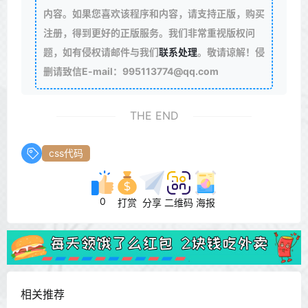
    line-height: 35.35px;

内容。如果您喜欢该程序和内容，请支持正版，购买
    height: 35.35px;

    text-align: center;

注册，得到更好的正版服务。我们非常重视版权问
    font-size: 14px;

题，如有侵权请邮件与我们
联系处理
。敬请谅解！侵
    color: #fff;

删请致信E-mail：995113774@qq.com
    display: inline-block;

    background-color: rgb(255, 153, 159);

    margin: 2.5px;

THE END
    transition-duration: .3s;

}

css代码
.txtguanggao a:nth-child(1) {

    background-color: #dc3545;

}

.txtguanggao a:nth-child(2) {

0
打赏
分享
二维码
海报
    background-color: #007bff;

}

.txtguanggao a:nth-child(3) {

    background-color: #28a745;

}

.txtguanggao a:nth-child(4) {

相关推荐
    background-color: #ffc107;

}
