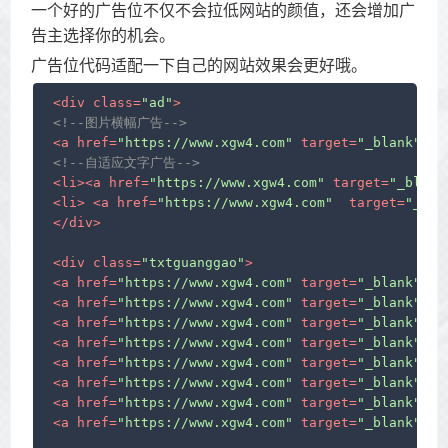
一个好的广告位不仅不会拉低网站的颜值，还会增加广
告主选择你的机会。
广告位代码适配一下自己的网站效果会更好哦。
<
div
class
=
"ad"
>
<!--图片横幅广告-->
<
a
href
=
"https://www.xgw4.com"
target
=
"_blank"
 >
<
<!--自适应文字广告-->
<
li
>
<
a
href
=
"https://www.xgw4.com"
target
=
"_blank
<
li
>
<
a
href
=
"https://www.xgw4.com"
target
=
"_bla
</
div
>
<
div
class
=
"txtguanggao"
>
<
a
href
=
"https://www.xgw4.com"
target
=
"_blank"
cl
<
a
href
=
"https://www.xgw4.com"
target
=
"_blank"
cl
<
a
href
=
"https://www.xgw4.com"
target
=
"_blank"
cl
<
a
href
=
"https://www.xgw4.com"
target
=
"_blank"
cl
<
a
href
=
"https://www.xgw4.com"
target
=
"_blank"
cl
<
a
href
=
"https://www.xgw4.com"
target
=
"_blank"
cl
<
a
href
=
"https://www.xgw4.com"
target
=
"_blank"
cl
<
a
href
=
"https://www.xgw4.com"
target
=
"_blank"
cl