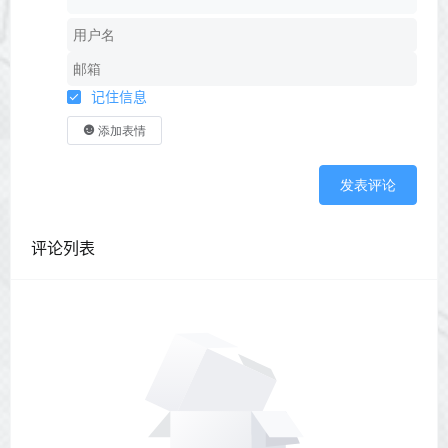
   width: calc((100% - 10px) / 2);

    float: left;

    border-radius: 2px;

    line-height: 35.35px;

    height: 35.35px;

记住信息
    text-align: center;

    font-size: 14px;

添加表情
    color: #fff;

    display: inline-block;

发表评论
    background-color: rgb(255, 153, 159);

    margin: 2.5px;

    transition-duration: .3s;

评论列表
}

}

  @media screen and (min-width: 1000px) {

    .txtguanggao a{

    width: calc((100% - 20px) / 4);

</
style
>