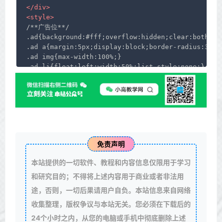
</
div
>
<
style
>
/**广告位**/

.ad{background:#fff;overflow:hidden;clear:both;bor
.ad a{margin:5px;display:block;border-radius:3px;}
.ad img{max-width:100%;}

.ad li{float:left;width:50%;list-style:none;}

@media(max-width:999px) {

.ad{margin: 0 0 10px 0;}

.ad li{width:100%;}

}

/**新增文字广告**/

.txtguanggao{

    width: 100%;

免责声明
    overflow: hidden;

    display: block;

本站提供的一切软件、教程和内容信息仅限用于学习
    box-shadow: 0 1px 2px 0 rgba(0,0,0,.05);

}

和研究目的；不得将上述内容用于商业或者非法用
.txtguanggao a{

途，否则，一切后果请用户自负。本站信息来自网络
    width: calc((100% - 20px) / 4);

收集整理，版权争议与本站无关。您必须在下载后的
    float: left;

    border-radius: 2px;

24个小时之内，从您的电脑或手机中彻底删除上述