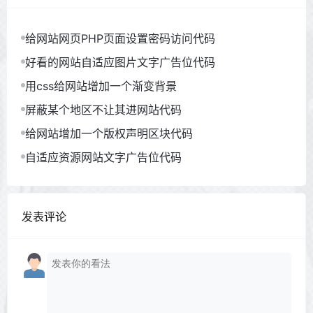
.txtguanggao a:nth-child(5) {

    background-color: #28a745;

给网站网页PHP页面设置密码访问代码
}

.txtguanggao a:nth-child(6) {

好看的网站自适应图片文字广告位代码
    background-color: #ffc107;

}

用css给网站增加一个渐变背景
a {

屏蔽某个地区不让其进网站代码
  text-decoration: none;

给网站增加一个版权声明区块代码
}

自适应资源网站文字广告位代码
.txtguanggao a:nth-child(7) {

    background-color: #dc3545;

}

.txtguanggao a:nth-child(8){

发表评论
    background-color: #007bff;

}

.txtguanggao a:hover{

background:#FF2805;color:#FFF

}

@media screen and (max-width: 1000px) {

.txtguanggao a{
