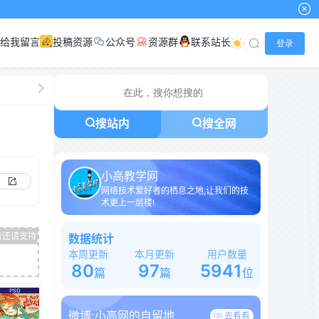
给我留言
投稿资源
公众号
资源群
联系站长
登录
搜站内
搜全网
小高教学网
网络技术爱好者的栖息之地,让我们的技
术更上一层楼!
数据统计
本周更新
本月更新
用户数量
80
97
5941
篇
篇
位
微博:
小高网的自留地
去看看