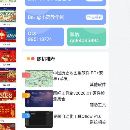
B站:
@小高教学网
去看看
QQ:
微信:
995113774
qq84065994
随机推荐
中国历史地图集软件 PC+安
1
卓+苹果
其他软件
图吧工具箱v2026.01 硬件检
2
测集合
辅助工具
3
桌面自动化工具Qflow v1.6
系统相关