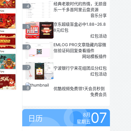
经典老歌时代的热情，无损音
4
乐一千多首阿里云盘资源
音乐分享
京东超级盲盒必中1.88~26.8
5
8元红包
红包活动
EMLOG PRO文章隐藏内容微
6
信验证码回复查看插件
网站模板插件
7
宁波银行宁来花组团瓜分红包
红包活动
8
优酷视频免费领1天会员秒到
免费会员
07
8月
日历
星期五