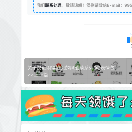
我们
联系处理
。敬请谅解！侵删请致信E-mail：99511
关于最近闹得挺火的风油精系列QQ表情包
<<上一篇