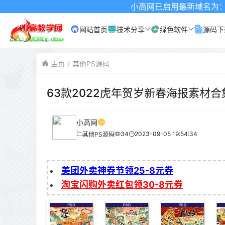
小高网已启用最新域名为：www.xgw4.c
网站首页
技术分享
绿色软件
源码下
主页
其他PS源码
63款2022虎年贺岁新春海报素材合
小高网
34
2023-09-05 19:54:34
其他PS源码
美团外卖神券节领25-8元券
淘宝闪购外卖红包领30-8元券