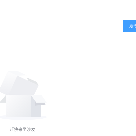
发
赶快来坐沙发