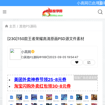
小高网已启用最新域名
主页
其他PS源码
[23G]150款王者荣耀高清原画PSD源文件素材
小高网
169
2023-09-05 19:54:47
其他PS源码
美团外卖神券节领25-8元券
淘宝闪购外卖红包领30-8元券