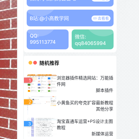
B站:
@小高教学网
去看看
QQ:
微信:
995113774
qq84065994
随机推荐
浏览器插件精选网站：万能插
1
件网
脚本插件
2
小黄鱼买的夸克扩容最新教程
其他分享
淘宝直通车运营+PS设计主图
3
教程
新媒体运营