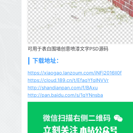
可用于表白围墙创意喷漆文字PSD源码
下载地址：
https://xiaogao.lanzoum.com/iNFj2016ll0f
https://cloud.189.cn/t/EfaqYfqINVVr
http://shandianpan.com/f/BAxu
http://pan.baidu.com/s/1qYNnsba