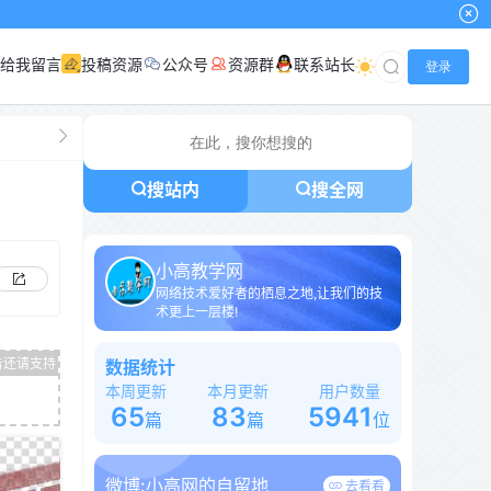
小高网已启用最
给我留言
投稿资源
公众号
资源群
联系站长
登录
搜站内
搜全网
小高教学网
网络技术爱好者的栖息之地,让我们的技
术更上一层楼!
数据统计
本周更新
本月更新
用户数量
65
83
5941
篇
篇
位
微博:
小高网的自留地
去看看