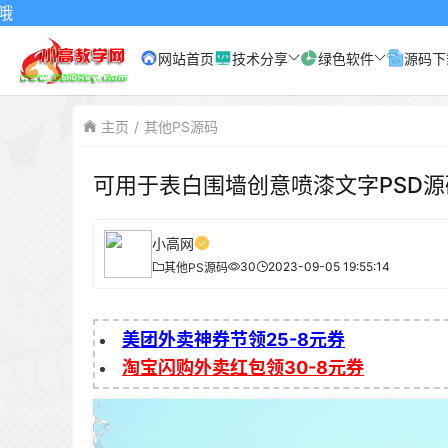
网站首页
技术分享
绿色软件
源码下
主页
其他PS源码
可用于表白围墙创意喷漆文字PSD源
小高网
30
2023-09-05 19:55:14
其他PS源码
美团外卖神券节领25-8元券
淘宝闪购外卖红包领30-8元券