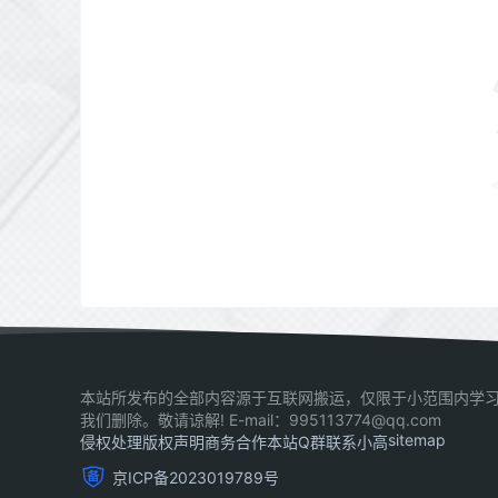
本站所发布的全部内容源于互联网搬运，仅限于小范围内学习
我们删除。敬请谅解! E-mail：995113774@qq.com
sitemap
侵权处理
版权声明
商务合作
本站Q群
联系小高
京ICP备2023019789号