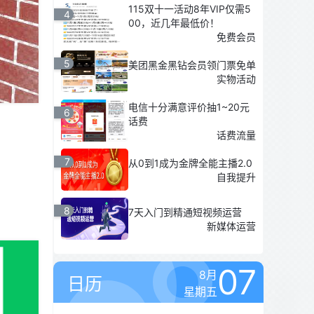
115双十一活动8年VIP仅需5
4
00，近几年最低价！
免费会员
5
美团黑金黑钻会员领门票免单
实物活动
电信十分满意评价抽1~20元
6
话费
话费流量
7
从0到1成为金牌全能主播2.0
自我提升
8
7天入门到精通短视频运营
新媒体运营
07
8月
日历
星期五