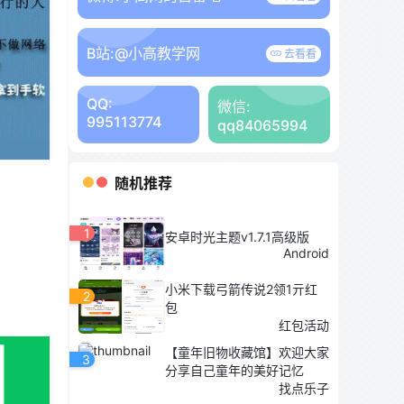
B站:
@小高教学网
去看看
QQ:
微信:
995113774
qq84065994
随机推荐
1
安卓时光主题v1.7.1高级版
Android
小米下载弓箭传说2领1亓红
2
包
红包活动
【童年旧物收藏馆】欢迎大家
3
分享自己童年的美好记忆
找点乐子