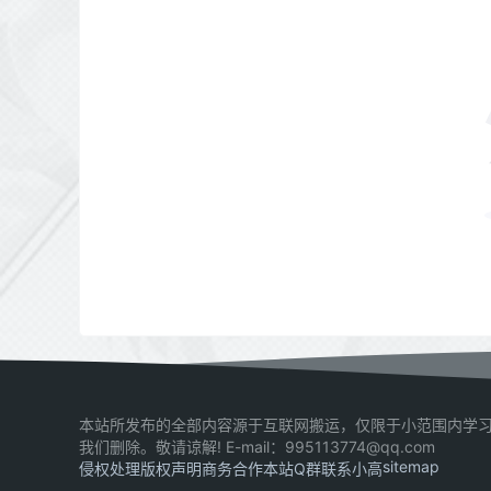
本站所发布的全部内容源于互联网搬运，仅限于小范围内学习
我们删除。敬请谅解! E-mail：995113774@qq.com
sitemap
侵权处理
版权声明
商务合作
本站Q群
联系小高