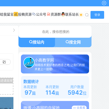
给我留言
投稿资源
公众号
资源群
联系站长
登录
搜站内
搜全网
小高教学网
网络技术爱好者的栖息之地,让我们的技
术更上一层楼!
数据统计
本周更新
本月更新
用户数量
97
114
5942
篇
篇
位
微博:
小高网的自留地
去看看