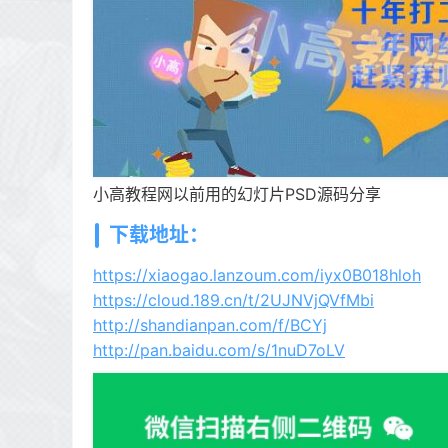
小高教程网以前用的幻灯片PSD源码分享
下载地址：
https://xiaogao.lanzoum.com/iyx0B018hloh
https://cloud.189.cn/t/2UJNVjQVfMbi
http://shandianpan.com/f/BCYj
http://pan.baidu.com/s/1nuD7oLV