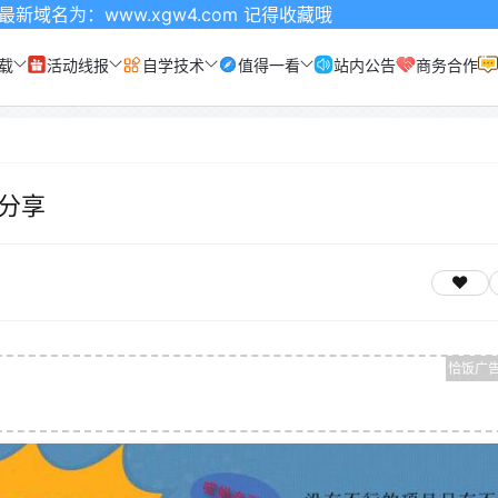
ww.xgw4.com 记得收藏哦
载
活动线报
自学技术
值得一看
站内公告
商务合作
分享