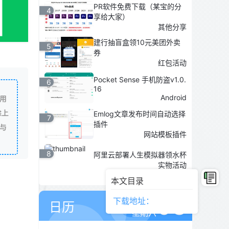
PR软件免费下载（某宝的分
4
享给大家）
其他分享
建行抽盲盒领10元美团外卖
5
券
红包活动
Pocket Sense 手机防盗v1.0.
6
16
Android
用
除上
Emlog文章发布时间自动选择
7
插件
与
网站模板插件
8
阿里云部署人生模拟器领水杯
实物活动
本文目录
08
8月
下载地址：
日历
星期六