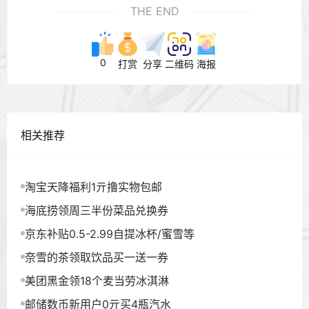
THE END
0
打赏
分享
二维码
海报
相关推荐
淘宝天降福利1亓撸实物包邮
海底捞领周三半份菜品兑换券
京东补贴0.5-2.99自提冰杯/蜜雪等
奈雪的茶领取饮品买一送一券
美团黑金领18个麦当劳冰淇淋
邮储数币新用户0亓买4瓶汽水