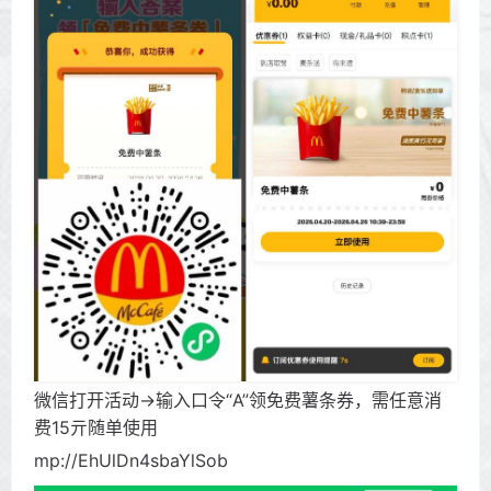
微信打开活动->输入口令“A”领免费薯条券，需任意消
费15亓随单使用
mp://EhUlDn4sbaYlSob