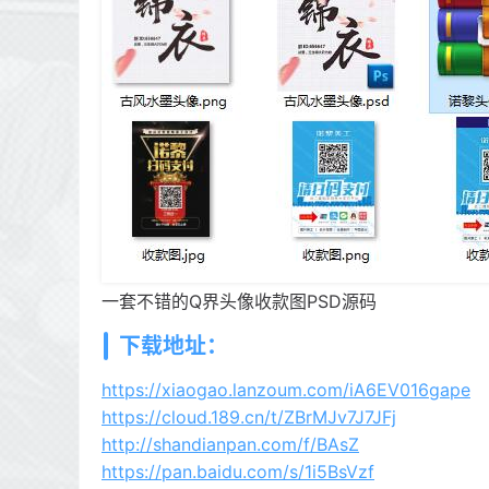
一套不错的Q界头像收款图PSD源码
下载地址：
https://xiaogao.lanzoum.com/iA6EV016gape
https://cloud.189.cn/t/ZBrMJv7J7JFj
http://shandianpan.com/f/BAsZ
https://pan.baidu.com/s/1i5BsVzf