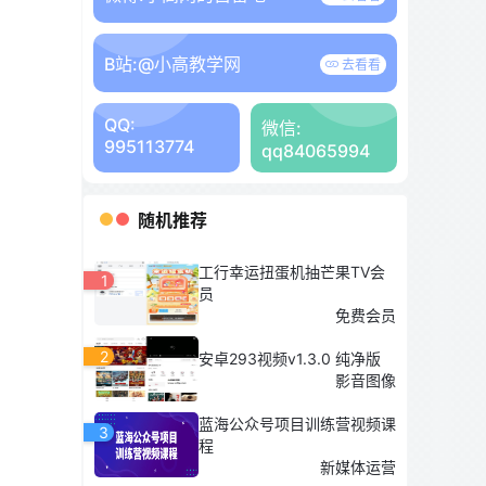
B站:
@小高教学网
去看看
QQ:
微信:
995113774
qq84065994
随机推荐
工行幸运扭蛋机抽芒果TV会
1
员
免费会员
2
安卓293视频v1.3.0 纯净版
影音图像
蓝海公众号项目训练营视频课
3
程
新媒体运营