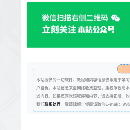
本站提供的一切软件、教程和内容信息仅限用于学习
户自负。本站信息来自网络收集整理，版权争议与本
述内容。如果您喜欢该程序和内容，请支持正版，购
我们
联系处理
。敬请谅解！侵删请致信E-mail：99511