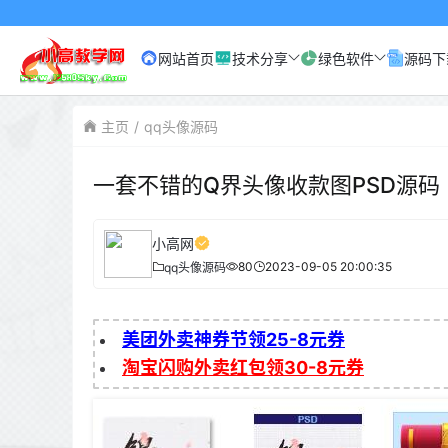
网站首页
技术分享
绿色软件
源码下
主页
qq头像源码
一套不错的Q界头像收款图PSD源码
小高网
80
2023-09-05 20:00:35
qq头像源码
美团外卖神券节领25-8元券
淘宝闪购外卖红包领30-8元券