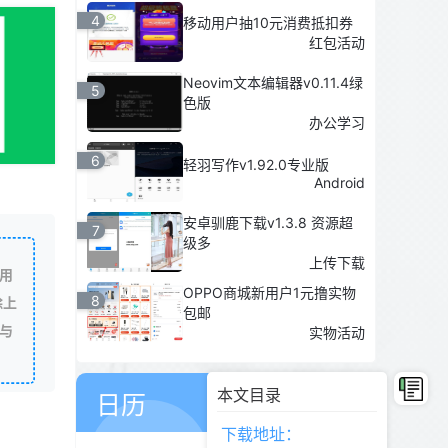
4
移动用户抽10元消费抵扣券
红包活动
Neovim文本编辑器v0.11.4绿
5
色版
办公学习
6
轻羽写作v1.92.0专业版
Android
安卓驯鹿下载v1.3.8 资源超
7
级多
上传下载
用
OPPO商城新用户1元撸实物
8
除上
包邮
与
实物活动
08
8月
本文目录
日历
星期六
下载地址：