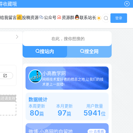
给我留言
投稿资源
公众号
资源群
联系站长
登录
搜站内
搜全网
小高教学网
网络技术爱好者的栖息之地,让我们的技
术更上一层楼!
数据统计
本周更新
本月更新
用户数量
80
97
5941
篇
篇
位
微博:
小高网的自留地
去看看