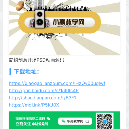
简约创意开场PSD动画源码
下载地址：
https://xiaogao.lanzoum.com/iHzOv00uqlwf
http://pan.baidu.com/s/1i40lc4P
http://shandianpan.com/f/B3F1
https://mdl.ink/P5KJ0X