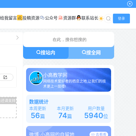
给我留言
投稿资源
公众号
资源群
联系站长
登录
搜站内
搜全网
小高教学网
网络技术爱好者的栖息之地,让我们的技
术更上一层楼!
数据统计
本周更新
本月更新
用户数量
56
74
5940
篇
篇
位
微博:
小高网的自留地
去看看