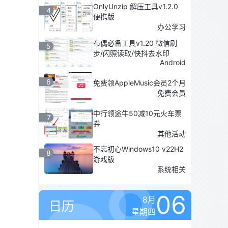
OnlyUnzip 解压工具v1.2.0
4
便携版
办公学习
布偶必备工具v1.20 微信刷
5
步/闪照读取/快抖去水印
Android
6
免费领AppleMusic会员2个月
免费会员
中行领途牛50减10元火车票
7
券
其他活动
不忘初心Windows10 v22H2
8
游戏版
系统相关
06
8月
日历
星期四