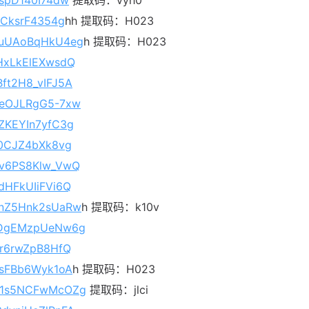
uIspD140I74dw
提取码：vyh0
jjCksrF4354g
hh 提取码：H023
MEuUAoBqHkU4eg
h 提取码：H023
PHxLkElEXwsdQ
Bft2H8_vIFJ5A
8deOJLRgG5-7xw
QZKEYIn7yfC3g
2-0CJZ4bXk8vg
cdv6PS8Klw_VwQ
TdHFkUIiFVi6Q
MVnZ5Hnk2sUaRw
h 提取码：k10v
_9zDgEMzpUeNw6g
iBr6rwZpB8HfQ
zosFBb6Wyk1oA
h 提取码：H023
Z_X1s5NCFwMcOZg
提取码：jlci