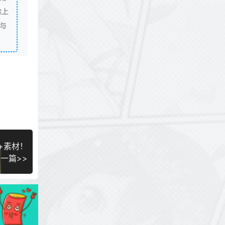
除上
与
材+素材！
一篇>>