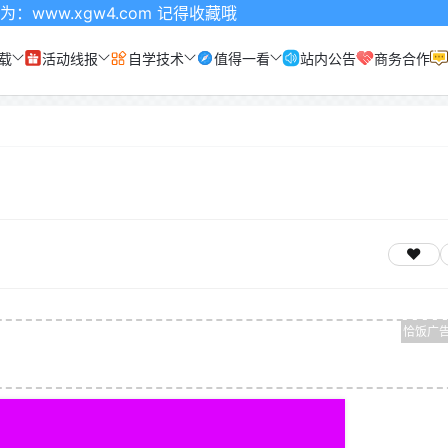
4.com 记得收藏哦
载
活动线报
自学技术
值得一看
站内公告
商务合作