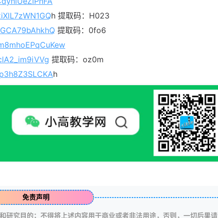
CdyniUeZlPnFA
SziXlL7zWN1GQ
h 提取码：H023
MXlGCA79bAhkhQ
提取码：0fo6
Wxm8mhoEPqCuKew
iclA2_im9iVVg
提取码：oz0m
uhp3h8Z3SLCKA
h
免责声明
和研究目的；不得将上述内容用于商业或者非法用途，否则，一切后果请