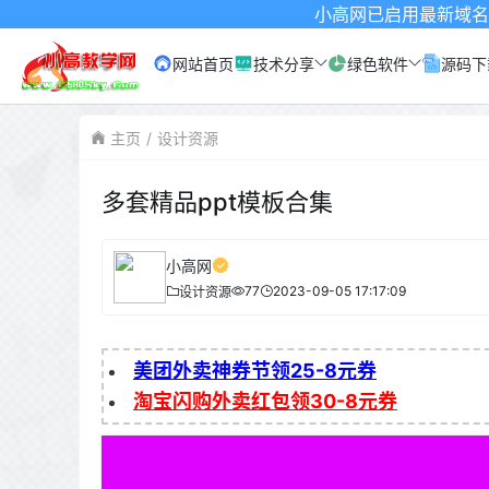
小高网已启用最新域名为：www.xgw
网站首页
技术分享
绿色软件
源码下
主页
设计资源
多套精品ppt模板合集
小高网
77
2023-09-05 17:17:09
设计资源
美团外卖神券节领25-8元券
淘宝闪购外卖红包领30-8元券