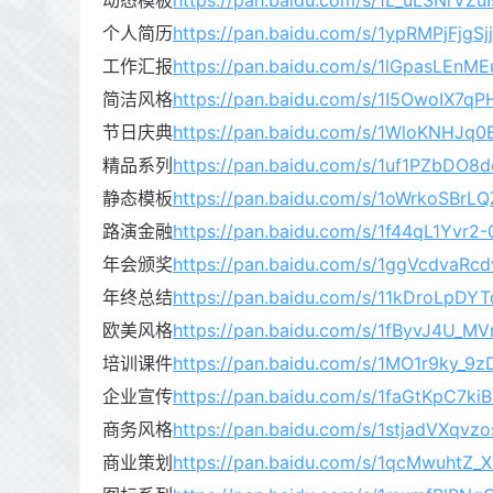
动态模板
https://pan.baidu.com/s/1L_uLSNrVZ
个人简历
https://pan.baidu.com/s/1ypRMPjFjgS
工作汇报
https://pan.baidu.com/s/1lGpasLEn
简洁风格
https://pan.baidu.com/s/1I5OwoIX7q
节日庆典
https://pan.baidu.com/s/1WloKNHJq0
精品系列
https://pan.baidu.com/s/1uf1PZbDO
静态模板
https://pan.baidu.com/s/1oWrkoSBrL
路演金融
https://pan.baidu.com/s/1f44qL1Yvr
年会颁奖
https://pan.baidu.com/s/1ggVcdvaR
年终总结
https://pan.baidu.com/s/11kDroLpDY
欧美风格
https://pan.baidu.com/s/1fByvJ4U_
培训课件
https://pan.baidu.com/s/1MO1r9ky
企业宣传
https://pan.baidu.com/s/1faGtKpC7k
商务风格
https://pan.baidu.com/s/1stjadVXqv
商业策划
https://pan.baidu.com/s/1qcMwuht