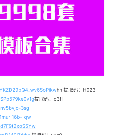
dbGYKZD29pQ4_wv6SoPikw
hh 提取码：H023
08SPp579ke0v1g
提取码：o3fl
3nv5bvjo-3sg
R1mur_16b-_qw
xCd7F9t2xoS5Yw