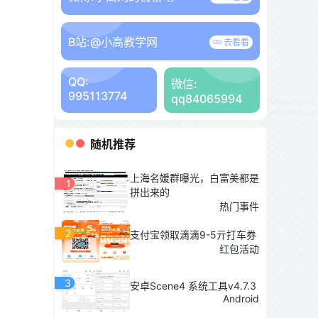
B站:
@小高教学网
去看看
QQ:
微信:
995113774
qq84065994
随机推荐
上海名媛群曝光，白富美都是
1
拼出来的
热门事件
2
支付宝领取滴滴9-5亓打车券
红包活动
3
安卓Scene4 系统工具v4.7.3
Android