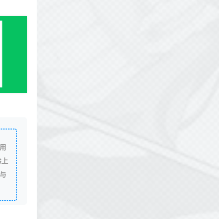
用
除上
与