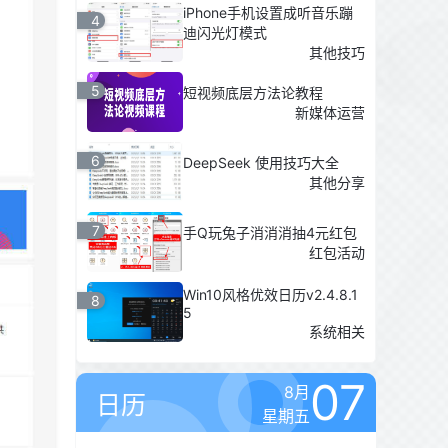
iPhone手机设置成听音乐蹦
4
迪闪光灯模式
其他技巧
5
短视频底层方法论教程
新媒体运营
6
DeepSeek 使用技巧大全
其他分享
7
手Q玩兔子消消消抽4元红包
红包活动
Win10风格优效日历v2.4.8.1
8
5
系统相关
07
8月
日历
星期五