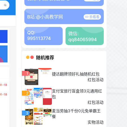
B站:
@小高教学网
去看看
QQ:
微信:
995113774
qq84065994
随机推荐
1
捷达翻牌领好礼抽随机红包
红包活动
支付宝旅行盲盒领3元通用红
2
包
红包活动
麦当劳抽3千份0元免单霸王
3
餐
实物活动