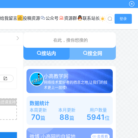
给我留言
投稿资源
公众号
资源群
联系站长
登录
搜站内
搜全网
小高教学网
网络技术爱好者的栖息之地,让我们的技
术更上一层楼!
数据统计
本周更新
本月更新
用户数量
70
88
5941
篇
篇
位
微博:
小高网的自留地
去看看