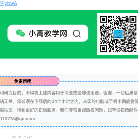
fPPybwA
免责声明
和研究目的；不得将上述内容用于商业或者非法用途，否则，一切后果请
站无关。您必须在下载后的24个小时之内，从您的电脑或手机中彻底删
买注册，得到更好的正版服务。我们非常重视版权问题，如有侵权请邮件
3774@qq.com