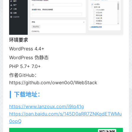
环境要求
WordPress 4.4+
WordPress 伪静态
PHP 5.7+ 7.0+
作者GitHub：
https://github.com/owen0o0/WebStack
下载地址：
https://www.lanzoux.com/i9lq41g
https://pan.baidu.com/s/145D0aRR7ZNKqdETWMu
0opQ