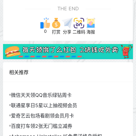
THE END
0
打赏
分享
二维码
海报
相关推荐
微信天天领QQ音乐绿钻周卡
联通星享日5星以上抽视频会员
爱奇艺云包场看剧领会员月卡
百度打车领2张无门槛立减券