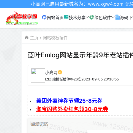
小高网已启用最新域名为：www.xgw4.com 记得收藏哦
网站首页
技术分享
绿色软件
源码下
主页
网站模板插件
蓝叶Emlog网站显示年龄9年老站插
小高网
26
2023-09-05 20:30:55
网站模板插件
美团外卖神券节领25-8元券
淘宝闪购外卖红包领30-8元券