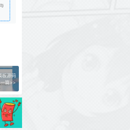
与
模板源码
一篇>>