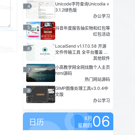
Unicode字符查询Unicodia v
4
3.1.2绿色版
办公学习
5
抖音年度报告抽实物和红包等
红包活动
LocalSend v1.17.0.58 开源
6
文件传输工具 全平台覆盖 适
配TV
其他软件
小高教学网全网炫酷个人主页
7
html源码
热门网站源码
GIMP图像处理工具v3.0.4中
8
文版
办公学习
06
8月
日历
星期四