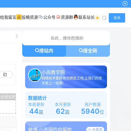
给我留言
投稿资源
公众号
资源群
联系站长
登录
搜站内
搜全网
小高教学网
网络技术爱好者的栖息之地,让我们的技
术更上一层楼!
数据统计
本周更新
本月更新
用户数量
44
62
5940
篇
篇
位
微博:
小高网的自留地
去看看