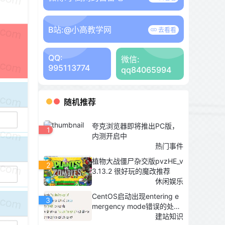
B站:
@小高教学网
去看看
QQ:
微信:
995113774
qq84065994
随机推荐
夸克浏览器即将推出PC版，
1
内测开启中
热门事件
植物大战僵尸杂交版pvzHE_v
2
3.13.2 很好玩的魔改推荐
休闲娱乐
CentOS启动出现entering e
3
mergency mode错误的处理
办法
建站知识