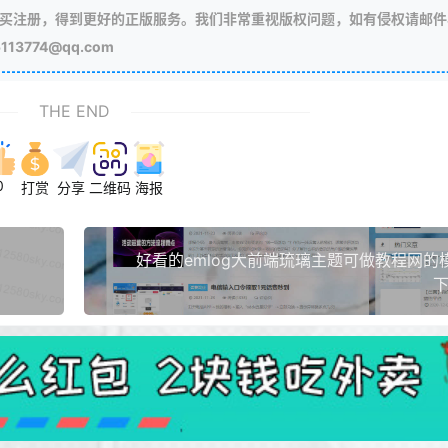
买注册，得到更好的正版服务。我们非常重视版权问题，如有侵权请邮件
3774@qq.com
THE END
0
打赏
分享
二维码
海报
好看的emlog大前端琉璃主题可做教程网的
下