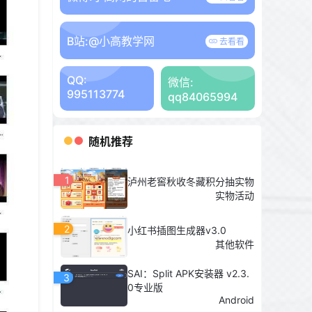
B站:
@小高教学网
去看看
QQ:
微信:
995113774
qq84065994
随机推荐
1
泸州老窖秋收冬藏积分抽实物
实物活动
2
小红书插图生成器v3.0
其他软件
SAI：Split APK安装器 v2.3.
3
0专业版
Android