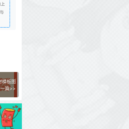
除上
与
材模板图
一篇>>