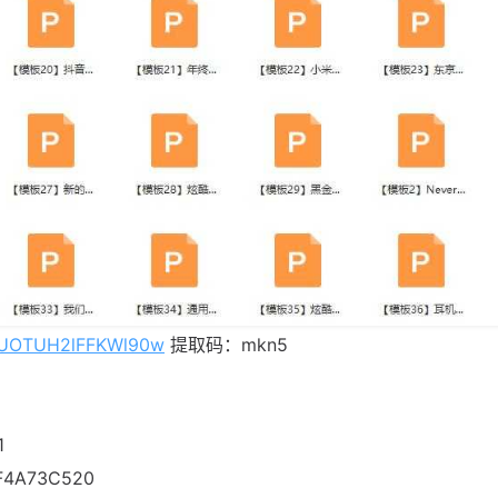
EpUOTUH2lFFKWl90w
提取码：mkn5
1
F4A73C520