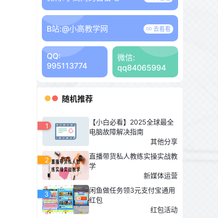
B站:
@小高教学网
去看看
QQ:
微信:
995113774
qq84065994
随机推荐
【小白必看】2025全球最全
1
电脑故障解决指南
其他分享
直播带货私人教练实操实战教
2
学
新媒体运营
闲鱼做任务领3元支付宝通用
3
红包
红包活动