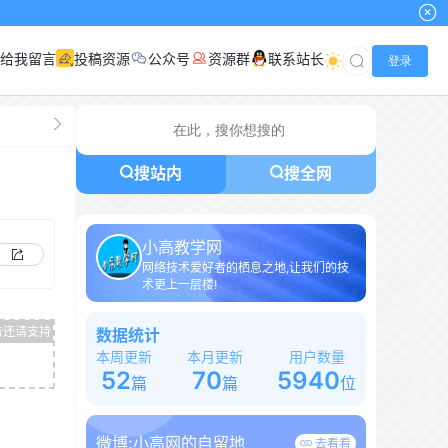
给我留言
投稿资源
公众号
资源群
联系站长
登录
搜站内
搜全网
小高教学网
网络技术爱好者的栖息之地,让我们的技
术更上一层楼!
数据统计
本周更新
本月更新
用户数量
52
70
5940
篇
篇
位
微博:
小高网的自留地
去看看