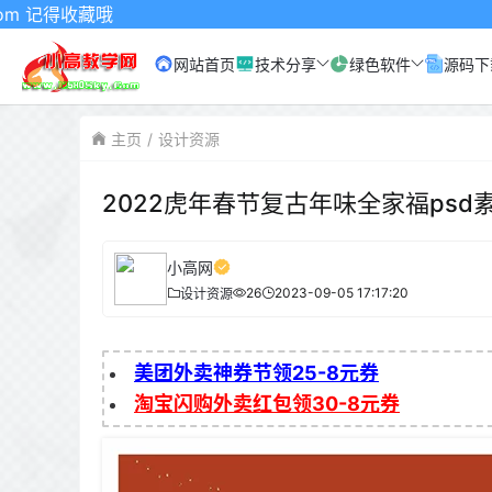
得收藏哦
网站首页
技术分享
绿色软件
源码下
主页
设计资源
2022虎年春节复古年味全家福psd
小高网
26
2023-09-05 17:17:20
设计资源
美团外卖神券节领25-8元券
淘宝闪购外卖红包领30-8元券