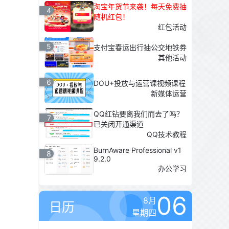
淘宝年货节来袭！每天免费抽
4
随机红包！
红包活动
5
支付宝春运出行抽公交地铁券
其他活动
6
DOU+投放与运营课视频课程
新媒体运营
QQ红钻要离我们而去了吗？
7
已关闭开通渠道
QQ技术教程
BurnAware Professional v1
8
9.2.0
办公学习
06
8月
日历
星期四