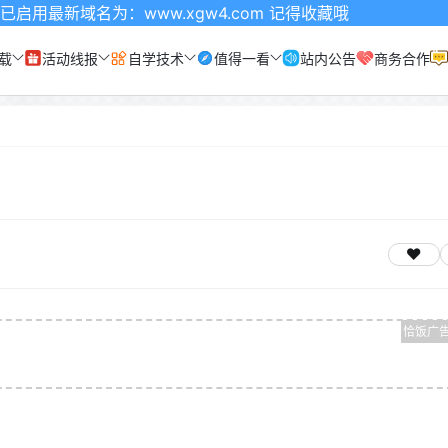
：www.xgw4.com 记得收藏哦
载
活动线报
自学技术
值得一看
站内公告
商务合作