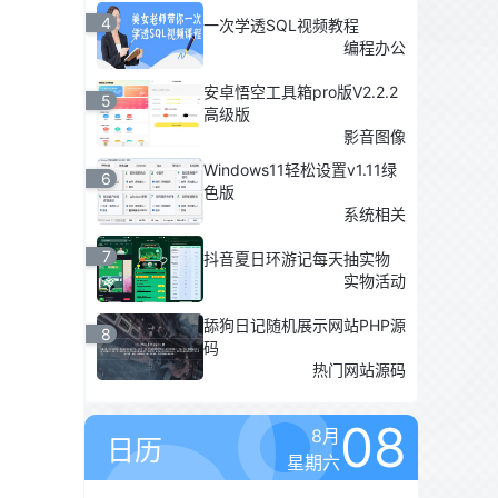
4
一次学透SQL视频教程
编程办公
安卓悟空工具箱pro版V2.2.2
5
高级版
影音图像
Windows11轻松设置v1.11绿
6
色版
系统相关
7
抖音夏日环游记每天抽实物
实物活动
舔狗日记随机展示网站PHP源
8
码
热门网站源码
08
8月
日历
星期六