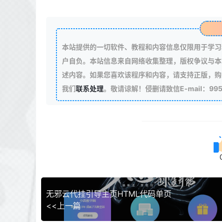
本站提供的一切软件、教程和内容信息仅限用于学习
户自负。本站信息来自网络收集整理，版权争议与本
述内容。如果您喜欢该程序和内容，请支持正版，购
我们
联系处理
。敬请谅解！侵删请致信E-mail：99511
无邪云代挂引导主页HTML代码单页
<<上一篇