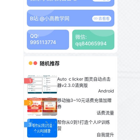
B站:
@小高教学网
去看看
QQ:
微信:
995113774
qq84065994
随机推荐
Auto ｃlicker 图灵自动点击
1
器v2.3.0清爽版
Android
移动抽3~10元话费充值加赠
2
券
话费流量
帮你从0到1打造个人IP训练
3
营
自我提升