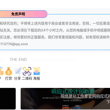
免责声明
和研究目的；不得将上述内容用于商业或者非法用途，否则，一切后果请
站无关。您必须在下载后的24个小时之内，从您的电脑或手机中彻底删
买注册，得到更好的正版服务。我们非常重视版权问题，如有侵权请邮件
3774@qq.com
THE END
0
打赏
分享
二维码
海报
网络建站工作室官网响应式P
下