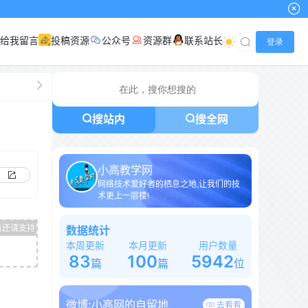
给我留言
投稿资源
公众号
资源群
联系站长
登录
搜站内
搜全网
小高教学网
网络技术爱好者的栖息之地,让我们的技
术更上一层楼!
数据统计
本周更新
本月更新
用户数量
83
100
5942
篇
篇
位
微博:
小高网的自留地
去看看