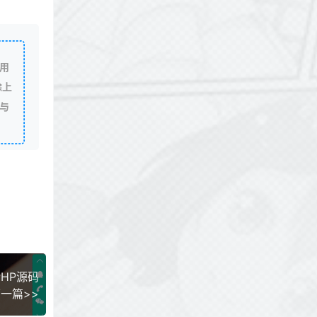
用
除上
与
HP源码
一篇>>